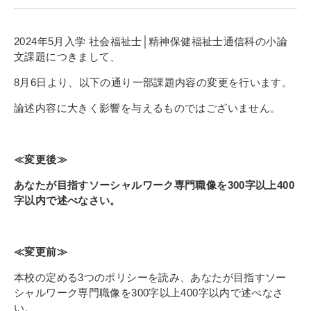
寄付金のご案内
2024年5月入学 社会福祉士│精神保健福祉士通信科の小論
よくあるご質問
文課題につきまして、
在校生の皆さまへ
8月6日より、以下の通り一部課題内容の変更を行います。
論述内容に大きく影響を与えるものではございません。
卒業生の皆さまへ
新着情報
≪変更後≫
ブログ
あなたが目指すソーシャルワーク専門職像を300字以上400
コラム
字以内で述べなさい。
お問い合わせ
資料請求
≪変更前≫
インターネット出願
本校の定める3つのポリシーを読み、あなたが目指すソー
教職員採用情報
シャルワーク専門職像を300字以上400字以内で述べなさ
い。