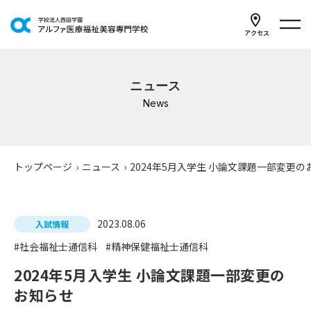
アクセス
学科紹介
ニュース
イベントスケジュール
News
キャンパスライフ
学校案内
トップページ
›
ニュース
›
2024年5月入学生 小論文課題一部変更の
入学案内
2023.08.06
就職支援
入試情報
#社会福祉士通信科
#精神保健福祉士通信科
研修・講座
2024年5月入学生 小論文課題一部変更の
公共職業訓練
お知らせ