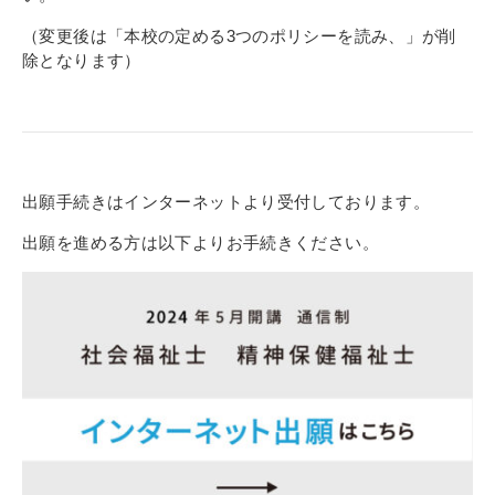
その他
（変更後は「本校の定める3つのポリシーを読み、」が削
個人情報の取り扱いについて
除となります）
出願手続きはインターネットより受付しております。
1号館総合受付：〒194-0022 東京都町田市森野1-7-8
出願を進める方は以下よりお手続きください。
TEL：042-729-1026 (平日8時30分〜17時30分)