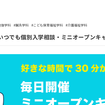
いて
よくあるご質問
ート
援
整復学科
#鍼灸学科
#こども保育福祉学科
#介護福祉学科
ート
いつでも個別入学相談・ミニオープンキ
システム