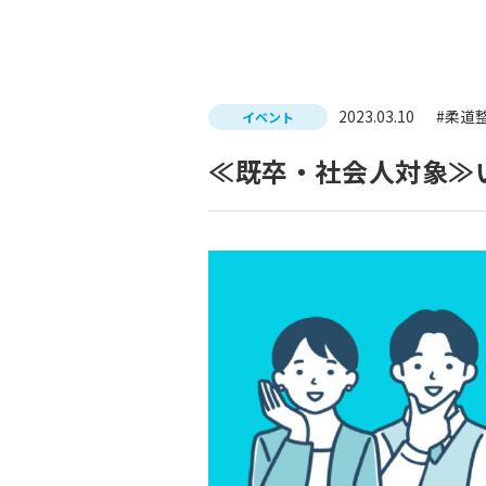
入試につ
イベントスケジュール
学費サポ
キャンパスライフ
就職支
2023.03.10
#柔道
イベント
就職サポ
≪既卒・社会人対象≫
求人検索