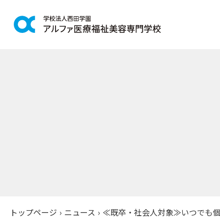
学科紹介
学校案
鍼灸学科
アルファの
柔道整復学科
教育理念
こども保育学科
施設紹介
介護福祉学科
アクセス
社会福祉士通信科
入学案
精神保健福祉士通信科
美容学科
募集学科
トップページ
›
ニュース
›
≪既卒・社会人対象≫いつでも