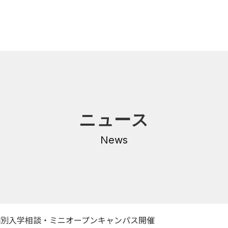
内
研修・講座
ニュース
DNA
介護支援専門員更新研修
・沿革
News
公共職業訓練
保育士養成科
介護福祉士養成科
内
寄付金のご案内
・学費
個別入学相談・ミニオープンキャンパス開催