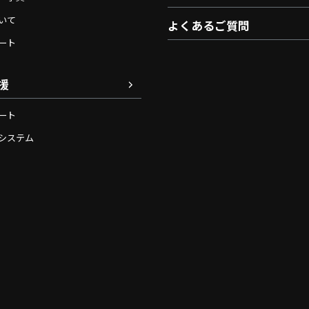
いて
よくあるご質問
ート
援
ート
システム