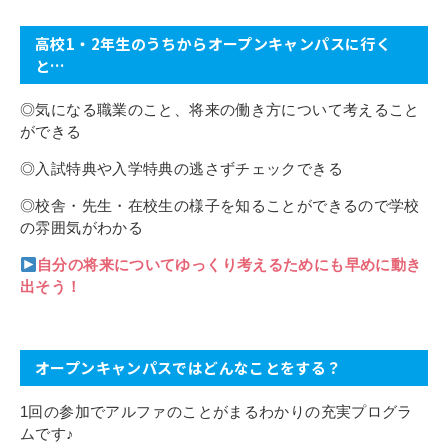
その他
個人情報の取り扱いについて
高校1・2年生のうちからオープンキャンパスに行く
と…
◎気になる職業のこと、将来の働き方について考えること
ができる
◎入試特典や入学特典の逃さずチェックできる
◎校舎・先生・在校生の様子を知ることができるので学校
1号館総合受付：〒194-0022 東京都町田市森野1-7-8
の雰囲気がわかる
TEL：042-729-1026 (平日8時30分〜17時30分)
自分の将来についてゆっくり考えるためにも早めに動き
出そう！
オープンキャンパスではどんなことをする？
1回の参加でアルファのことがまるわかりの充実プログラ
ムです♪