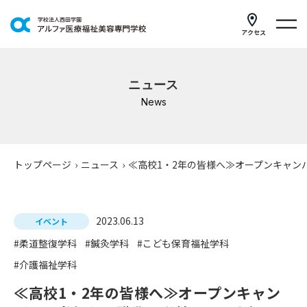
アクセス
学科紹介
ニュース
イベントスケジュール
News
キャンパスライフ
学校案内
トップページ
›
ニュース
›
≪高校1・2年の皆様へ≫オープンキャン
入学案内
2023.06.13
就職支援
イベント
#柔道整復学科
#鍼灸学科
#こども保育福祉学科
研修・講座
#介護福祉学科
公共職業訓練
≪高校1・2年の皆様へ≫オープンキャン