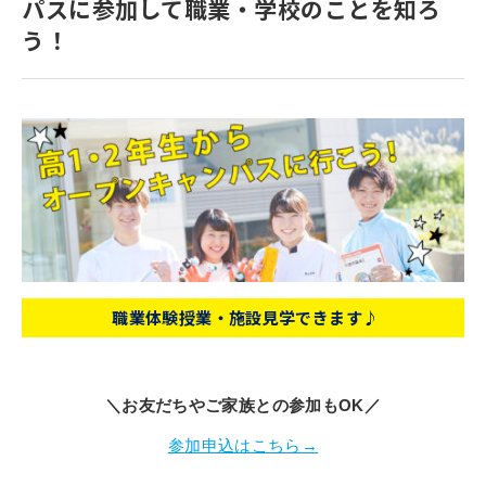
パスに参加して職業・学校のことを知ろ
寄付金のご案内
う！
よくあるご質問
在校生の皆さまへ
卒業生の皆さまへ
新着情報
ブログ
コラム
職業体験授業・施設見学できます
♪
お問い合わせ
資料請求
＼お友だちやご家族との参加もOK／
インターネット出願
参加申込はこちら→
教職員採用情報