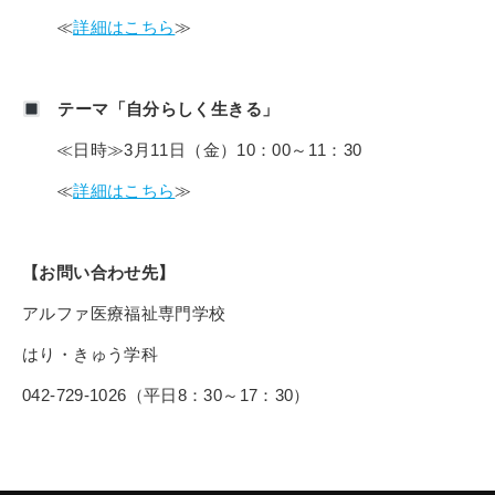
その他
≪
詳細はこちら
≫
個人情報の取り扱いについて
テーマ「自分らしく生きる」
≪日時≫3月11日（金）10：00～11：30
≪
詳細はこちら
≫
1号館総合受付：〒194-0022 東京都町田市森野1-7-8
TEL：042-729-1026 (平日8時30分〜17時30分)
【お問い合わせ先】
アルファ医療福祉専門学校
はり・きゅう学科
042-729-1026（平日8：30～17：30）