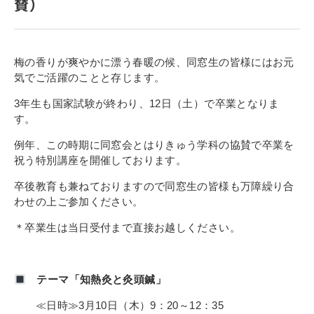
賛）
寄付金のご案内
よくあるご質問
梅の香りが爽やかに漂う春暖の候、同窓生の皆様にはお元
気でご活躍のことと存じます。
在校生の皆さまへ
3年生も国家試験が終わり、12日（土）で卒業となりま
卒業生の皆さまへ
す。
例年、この時期に同窓会とはりきゅう学科の協賛で卒業を
新着情報
祝う特別講座を開催しております。
ブログ
卒後教育も兼ねておりますので同窓生の皆様も万障繰り合
コラム
わせの上ご参加ください。
お問い合わせ
＊卒業生は当日受付まで直接お越しください。
資料請求
インターネット出願
テーマ「知熱灸と灸頭鍼」
教職員採用情報
≪日時≫3月10日（木）9：20～12：35