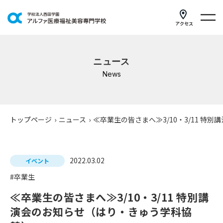
アクセス
学科紹介
ニュース
イベントスケジュール
News
キャンパスライフ
学校案内
トップページ
›
ニュース
›
≪卒業生の皆さまへ≫3/10・3/11 
入学案内
2022.03.02
就職支援
イベント
#卒業生
研修・講座
≪卒業生の皆さまへ≫3/10・3/11 特別講
公共職業訓練
演会のお知らせ（はり・きゅう学科協