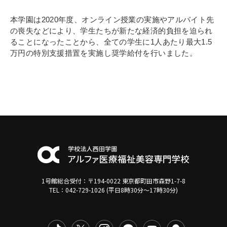
寄付金のご案内
本学園は2020年度、オンライン授業の実施やアルバイト先
の喪失などにより、学生たちが新たな経済的負担を迫られ
よくあるご質問
ることになったことから、全ての学生に1人あたり最大1.5
万円の特別支援措置を実施し奨学給付を行いました。
在校生の皆さまへ
卒業生の皆さまへ
新着情報
ブログ
コラム
お問い合わせ
資料請求
1号館総合受付：〒194-0022 東京都町田市森野1-7-8
TEL：042-729-1026 (平日8時30分〜17時30分)
インターネット出願
教職員採用情報