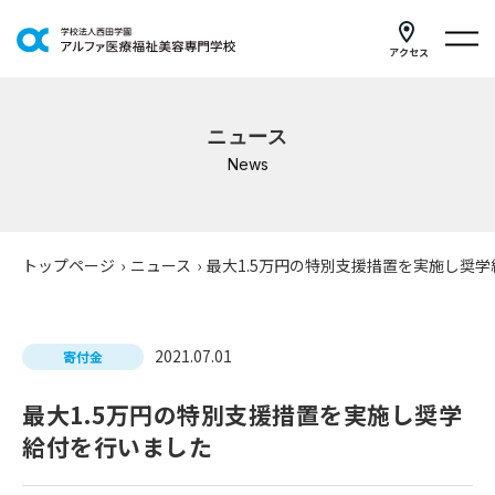
アクセス
学科紹介
ニュース
イベントスケジュール
News
キャンパスライフ
学校案内
トップページ
›
ニュース
›
最大1.5万円の特別支援措置を実施し奨
入学案内
2021.07.01
就職支援
寄付金
最大1.5万円の特別支援措置を実施し奨学
研修・講座
給付を行いました
公共職業訓練