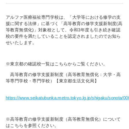
寄付金のご案内
アルファ医療福祉専門学校は、「大学等における修学の支
よくあるご質問
援に関する法律」に基づく「高等教育の修学支援新制度(高
等教育無償化)」対象校として、令和3年度も引き続き確認
在校生の皆さまへ
校の要件を満たしていることを認定されましたのでお知ら
せいたします。
卒業生の皆さまへ
新着情報
※東京都の確認校一覧はこちらからご覧ください。
ブログ
高等教育の修学支援新制度（高等教育無償化：大学・高
コラム
等専門学校・専門学校）【東京都生活文化局】
お問い合わせ
https://www.seikatubunka.metro.tokyo.lg.jp/shigaku/sonota/0
資料請求
インターネット出願
※高等教育の修学支援新制度（高等教育無償化）について
教職員採用情報
はこちらを参照ください。