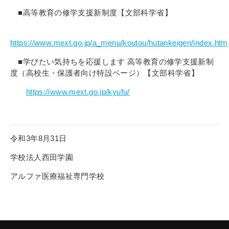
その他
■高等教育の修学支援新制度【文部科学省】
個人情報の取り扱いについて
https://www.mext.go.jp/a_menu/koutou/hutankeigen/index.htm
■学びたい気持ちを応援します 高等教育の修学支援新制
度（高校生・保護者向け特設ページ）【文部科学省】
https://www.mext.go.jp/kyufu/
1号館総合受付：〒194-0022 東京都町田市森野1-7-8
TEL：042-729-1026 (平日8時30分〜17時30分)
令和3年8月31日
学校法人西田学園
アルファ医療福祉専門学校