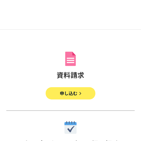
寄付金のご案内
よくあるご質問
在校生の皆さまへ
卒業生の皆さまへ
新着情報
資料請求
ブログ
コラム
申し込む
お問い合わせ
資料請求
インターネット出願
教職員採用情報