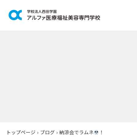
学科紹介
学校案
鍼灸学科
アルファの
柔道整復学科
教育理念
こども保育学科
施設紹介
介護福祉学科
アクセス
社会福祉士通信科
入学案
精神保健福祉士通信科
美容学科
募集学科
トップページ
›
ブログ
›
納涼会でラムネ
！