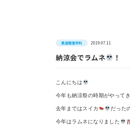
入試につ
イベントスケジュール
学費サポ
キャンパスライフ
就職支
2019.07.11
柔道整復学科
就職サポ
求人検索
納涼会でラムネ
！
こんにちは
今年も納涼祭の時期がやって
去年まではスイカ
だった
今年はラムネになりました