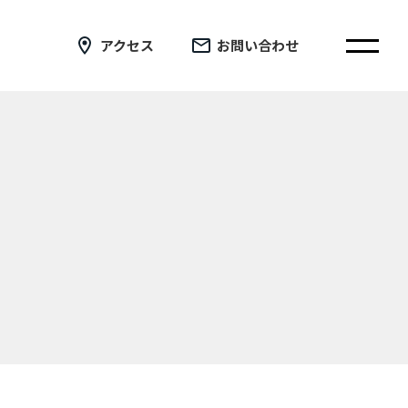
アクセス
お問い合わせ
在校生の皆さまへ
卒業生の皆さまへ
証明書の交付手続き申請について
新着情報
ブログ
コラム
お問い合わせ