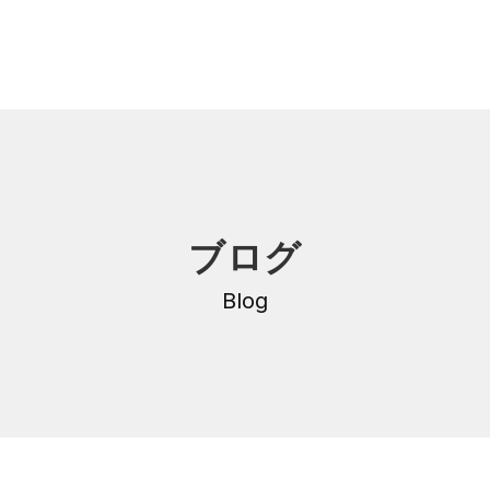
内
研修・講座
ブログ
DNA
介護支援専門員更新研修
・沿革
Blog
公共職業訓練
保育士養成科
介護福祉士養成科
内
寄付金のご案内
・学費