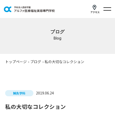
アクセス
学科紹介
ブログ
イベントスケジュール
Blog
キャンパスライフ
学校案内
トップページ
›
ブログ
›
私の大切なコレクション
入学案内
就職支援
2019.06.24
鍼灸学科
研修・講座
私の大切なコレクション
公共職業訓練