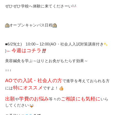
ぜひぜひ学校へ体験に来てくださーい
オープンキャンパス日程
■6/29(土) 10:00～12:00(AO・社会人入試対策講座付き
←今週はコチラ
)
美容鍼灸を学ぶ～はりとお灸がもたらす効果～
↑↑↑
AOでの入試・社会人の方
で進学を考えておられる方
特にオススメ
には
ですよ！
出願
学費のお悩み
ご相談にも気軽に
や
等々の
いら
してください