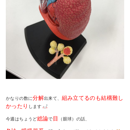
分解
組み立てるのも結構難し
かなりの数に
出来て、
かったり
します
総論
目
今週はちょうど
で
（眼球）の話、