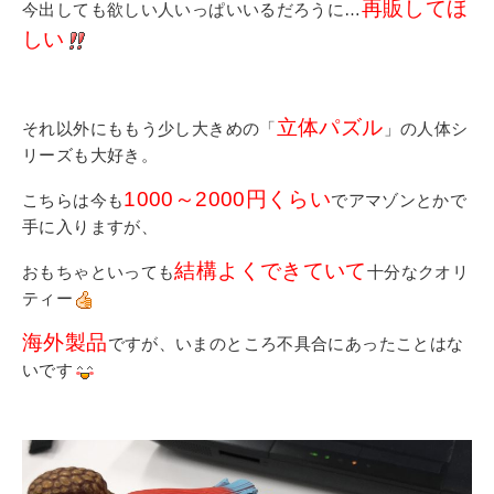
再販してほ
今出しても欲しい人いっぱいいるだろうに…
しい
立体パズル
それ以外にももう少し大きめの「
」の人体シ
リーズも大好き。
1000～2000円くらい
こちらは今も
でアマゾンとかで
手に入りますが、
結構よくできていて
おもちゃといっても
十分なクオリ
ティー
海外製品
ですが、いまのところ不具合にあったことはな
いです