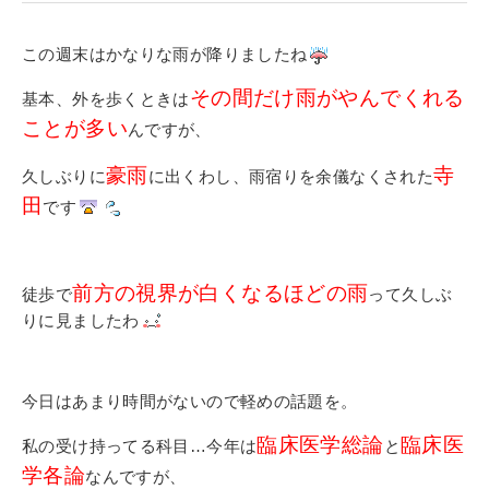
寄付金のご案内
この週末はかなりな雨が降りましたね
よくあるご質問
その間だけ雨がやんでくれる
基本、外を歩くときは
在校生の皆さまへ
ことが多い
んですが、
豪雨
寺
卒業生の皆さまへ
久しぶりに
に出くわし、雨宿りを余儀なくされた
田
です
新着情報
ブログ
前方の視界が白くなるほどの雨
徒歩で
って久しぶ
コラム
りに見ましたわ
お問い合わせ
資料請求
今日はあまり時間がないので軽めの話題を。
インターネット出願
臨床医学総論
臨床医
私の受け持ってる科目…今年は
と
教職員採用情報
学各論
なんですが、