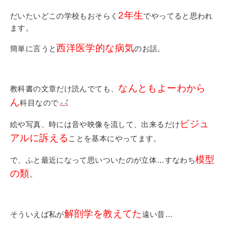
その他
2年生
だいたいどこの学校もおそらく
でやってると思われ
個人情報の取り扱いについて
ます。
西洋医学的な病気
簡単に言うと
のお話。
なんともよーわから
教科書の文章だけ読んでても、
ん
科目なので
1号館総合受付：〒194-0022 東京都町田市森野1-7-8
TEL：042-729-1026 (平日8時30分〜17時30分)
ビジュ
絵や写真、時には音や映像を流して、出来るだけ
アルに訴える
ことを基本にやってます。
模型
で、ふと最近になって思いついたのが立体…すなわち
の類
。
解剖学を教えてた
そういえば私が
遠い昔…