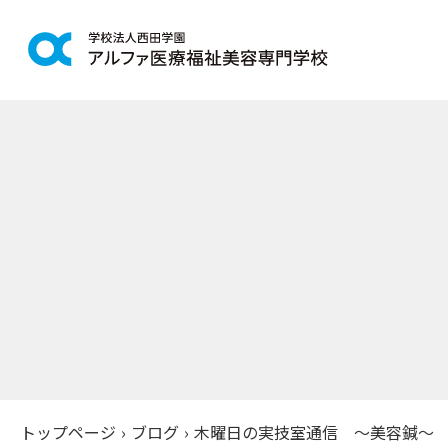
学科紹介
学校案
鍼灸学科
アルファの
柔道整復学科
教育理念
こども保育学科
施設紹介
介護福祉学科
アクセス
社会福祉士通信科
入学案
精神保健福祉士通信科
美容学科
募集学科
トップページ
›
ブログ
›
木曜日の実技室通信 ～美容鍼～