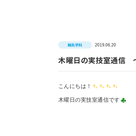
入試につ
イベントスケジュール
学費サポ
キャンパスライフ
就職支
2019.06.20
鍼灸学科
就職サポ
求人検索
木曜日の実技室通信 
こんにちは！
木曜日の実技室通信です