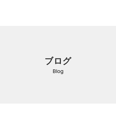
内
研修・講座
ブログ
DNA
介護支援専門員更新研修
・沿革
Blog
公共職業訓練
保育士養成科
介護福祉士養成科
内
寄付金のご案内
・学費