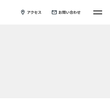
アクセス
お問い合わせ
在校生の皆さまへ
卒業生の皆さまへ
証明書の交付手続き申請について
新着情報
ブログ
コラム
お問い合わせ