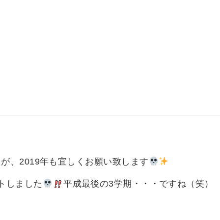
いて
よくあるご質問
ート
援
ート
システム
が、2019年も宜しくお願い致します
トしました
平成最後の3学期・・・ですね（笑）