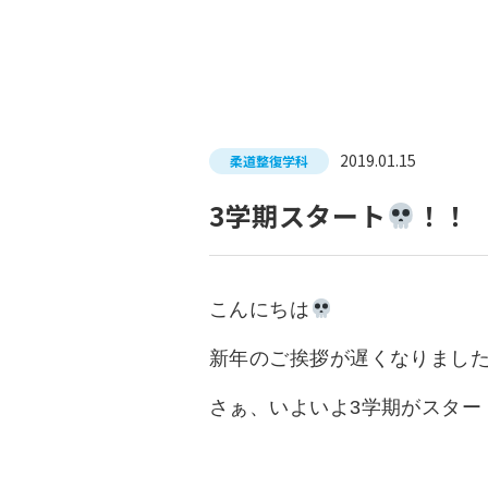
入試につ
イベントスケジュール
学費サポ
キャンパスライフ
就職支
2019.01.15
柔道整復学科
就職サポ
求人検索
3学期スタート
！！
こんにちは
新年のご挨拶が遅くなりました
さぁ、いよいよ3学期がスター