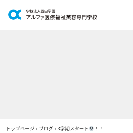
学科紹介
学校案
鍼灸学科
アルファの
柔道整復学科
教育理念
こども保育学科
施設紹介
介護福祉学科
アクセス
社会福祉士通信科
入学案
精神保健福祉士通信科
美容学科
募集学科
トップページ
›
ブログ
›
3学期スタート
！！