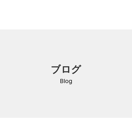
内
研修・講座
ブログ
DNA
介護支援専門員更新研修
・沿革
Blog
公共職業訓練
保育士養成科
介護福祉士養成科
内
寄付金のご案内
・学費