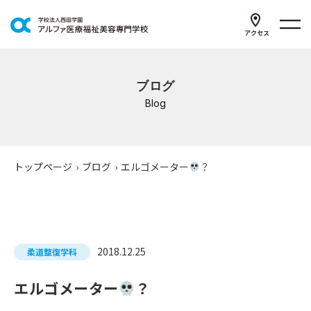
アクセス
学科紹介
ブログ
イベントスケジュール
Blog
キャンパスライフ
学校案内
トップページ
›
ブログ
›
エルゴメーター
？
入学案内
就職支援
2018.12.25
柔道整復学科
研修・講座
エルゴメーター
？
公共職業訓練