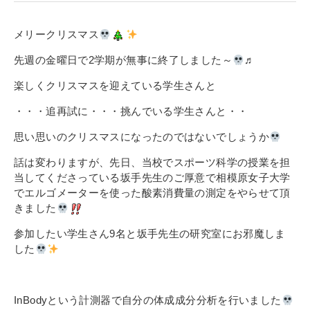
寄付金のご案内
メリークリスマス
よくあるご質問
先週の金曜日で2学期が無事に終了しました～
♬
在校生の皆さまへ
楽しくクリスマスを迎えている学生さんと
・・・追再試に・・・挑んでいる学生さんと・・
卒業生の皆さまへ
思い思いのクリスマスになったのではないでしょうか
新着情報
話は変わりますが、先日、当校でスポーツ科学の授業を担
ブログ
当してくださっている坂手先生のご厚意で相模原女子大学
でエルゴメーターを使った酸素消費量の測定をやらせて頂
コラム
きました
お問い合わせ
参加したい学生さん9名と坂手先生の研究室にお邪魔しま
資料請求
した
インターネット出願
教職員採用情報
InBodyという計測器で自分の体成成分分析を行いました