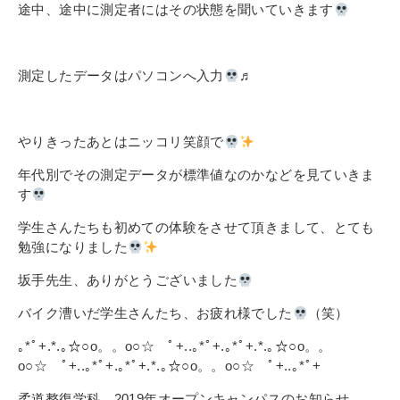
途中、途中に測定者にはその状態を聞いていきます
測定したデータはパソコンへ入力
♬
やりきったあとはニッコリ笑顔で
年代別でその測定データが標準値なのかなどを見ていきま
す
学生さんたちも初めての体験をさせて頂きまして、とても
勉強になりました
坂手先生、ありがとうございました
バイク漕いだ学生さんたち、お疲れ様でした
（笑）
｡*ﾟ+.*.｡☆○o。。o○☆ ﾟ+..｡*ﾟ+.｡*ﾟ+.*.｡☆○o。。
o○☆ ﾟ+..｡*ﾟ+.｡*ﾟ+.*.｡☆○o。。o○☆ ﾟ+..｡*ﾟ+
柔道整復学科 2019年オープンキャンパスのお知らせ