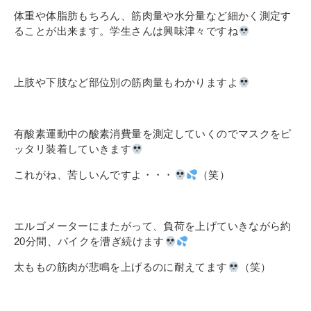
その他
体重や体脂肪もちろん、筋肉量や水分量など細かく測定す
個人情報の取り扱いについて
ることが出来ます。学生さんは興味津々ですね
上肢や下肢など部位別の筋肉量もわかりますよ
有酸素運動中の酸素消費量を測定していくのでマスクをピ
1号館総合受付：〒194-0022 東京都町田市森野1-7-8
ッタリ装着していきます
TEL：042-729-1026 (平日8時30分〜17時30分)
これがね、苦しいんですよ・・・
（笑）
エルゴメーターにまたがって、負荷を上げていきながら約
20分間、バイクを漕ぎ続けます
太ももの筋肉が悲鳴を上げるのに耐えてます
（笑）