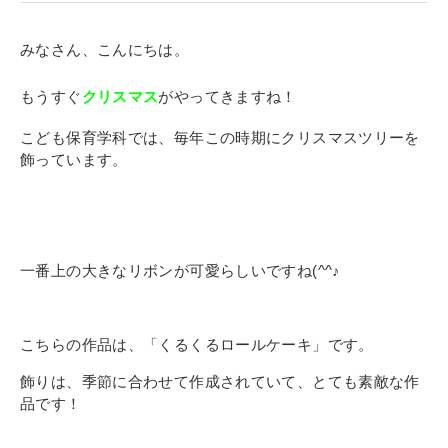
寄付金のご案内
みなさん、こんにちは。
よくあるご質問
もうすぐ
クリスマス
がやってきますね！
在校生の皆さまへ
こども保育学科では、毎年この時期にクリスマスツリーを
飾っています。
卒業生の皆さまへ
新着情報
ブログ
一番上の大きなリボンが可愛らしいですね(^^♪
コラム
お問い合わせ
こちらの作品は、「くるくるロールケーキ」です。
資料請求
インターネット出願
飾りは、季節に合わせて作成されていて、とても素敵な作
品です！
教職員採用情報