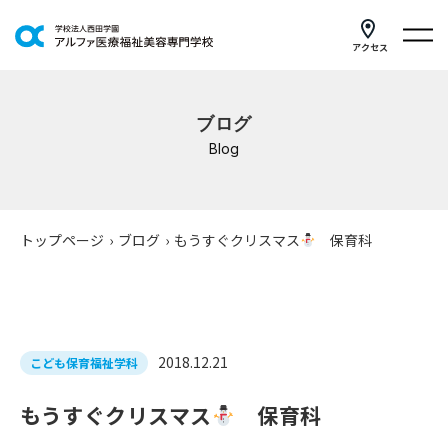
アクセス
学科紹介
ブログ
イベントスケジュール
Blog
キャンパスライフ
学校案内
トップページ
›
ブログ
›
もうすぐクリスマス
保育科
入学案内
就職支援
2018.12.21
こども保育福祉学科
研修・講座
もうすぐクリスマス
保育科
公共職業訓練