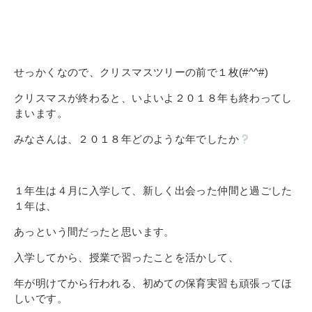
その他
個人情報の取り扱いについて
せっかくなので、クリスマスツリーの前で１枚(#^^#)
クリスマスが終わると、いよいよ２０１８年も終わってし
まいます。
みなさんは、２０１８年どのような年でしたか
1号館総合受付：〒194-0022 東京都町田市森野1-7-8
TEL：042-729-1026 (平日8時30分〜17時30分)
１年生は４月に入学して、新しく出会った仲間と過ごした
１年は、
あっという間だったと思います。
入学してから、授業で習ったことを活かして、
年が明けてから行われる、初めての保育実習も頑張ってほ
しいです。