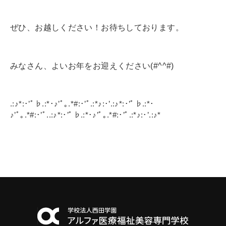
ぜひ、お越しください！お待ちしております。
みなさん、よいお年をお迎えください(#^^#)
.:♪*:･’ﾟ♭.:*･♪’ﾟ｡.*#:･’ﾟ.:*♪:･’.:♪*:･’ﾟ♭.:*･
♪’ﾟ｡.*#:･’ﾟ..:♪*:･’ﾟ♭.:*･♪’ﾟ｡.*#:･’ﾟ.:*♪:･’.:♪*