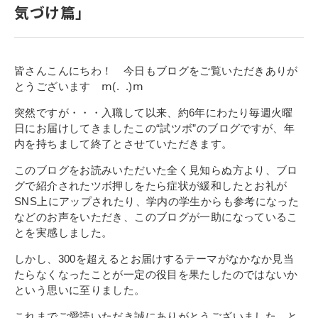
気づけ篇」
寄付金のご案内
よくあるご質問
皆さんこんにちわ！ 今日もブログをご覧いただきありが
在校生の皆さまへ
とうございます ⅿ(. .)ⅿ
突然ですが・・・入職して以来、約6年にわたり毎週火曜
卒業生の皆さまへ
日にお届けしてきましたこの“試ツボ”のブログですが、年
内を持ちまして終了とさせていただきます。
新着情報
このブログをお読みいただいた全く見知らぬ方より、ブロ
ブログ
グで紹介されたツボ押しをたら症状が緩和したとお礼が
コラム
SNS上にアップされたり、学内の学生からも参考になった
などのお声をいただき、このブログが一助になっているこ
お問い合わせ
とを実感しました。
資料請求
しかし、300を超えるとお届けするテーマがなかなか見当
インターネット出願
たらなくなったことが一定の役目を果たしたのではないか
という思いに至りました。
教職員採用情報
これまでご愛読いただき誠にありがとうございました。と