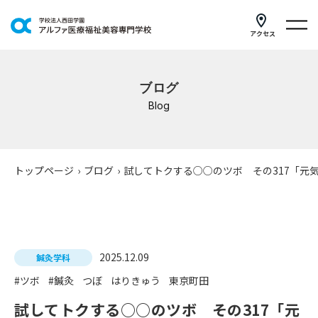
アクセス
学科紹介
ブログ
イベントスケジュール
Blog
キャンパスライフ
学校案内
トップページ
›
ブログ
›
試してトクする○○のツボ その317「元
入学案内
就職支援
2025.12.09
鍼灸学科
研修・講座
#ツボ
#鍼灸
つぼ
はりきゅう
東京町田
公共職業訓練
試してトクする○○のツボ その317「元