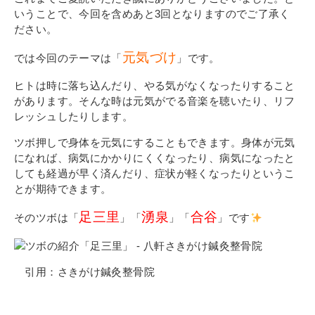
その他
いうことで、今回を含めあと3回となりますのでご了承く
個人情報の取り扱いについて
ださい。
元気づけ
では今回のテーマは「
」です。
ヒトは時に落ち込んだり、やる気がなくなったりすること
があります。そんな時は元気がでる音楽を聴いたり、リフ
レッシュしたりします。
ツボ押しで身体を元気にすることもできます。身体が元気
1号館総合受付：〒194-0022 東京都町田市森野1-7-8
になれば、病気にかかりにくくなったり、病気になったと
TEL：042-729-1026 (平日8時30分〜17時30分)
しても経過が早く済んだり、症状が軽くなったりというこ
とが期待できます。
足三里
湧泉
合谷
そのツボは「
」「
」「
」です
引用：さきがけ鍼灸整骨院