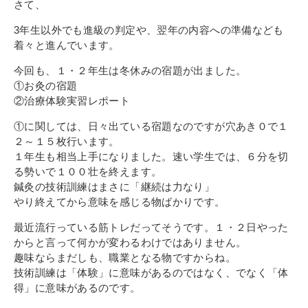
その他
さて、
個人情報の取り扱いについて
3年生以外でも進級の判定や、翌年の内容への準備なども
着々と進んでいます。
今回も、１・２年生は冬休みの宿題が出ました。
①お灸の宿題
②治療体験実習レポート
①に関しては、日々出ている宿題なのですが穴あき０で１
２～１５枚行います。
1号館総合受付：〒194-0022 東京都町田市森野1-7-8
１年生も相当上手になりました。速い学生では、６分を切
TEL：042-729-1026 (平日8時30分〜17時30分)
る勢いで１００壮を終えます。
鍼灸の技術訓練はまさに「継続は力なり」
やり終えてから意味を感じる物ばかりです。
最近流行っている筋トレだってそうです。１・２日やった
からと言って何かが変わるわけではありません。
趣味ならまだしも、職業となる物ですからね。
技術訓練は「体験」に意味があるのではなく、でなく「体
得」に意味があるのです。