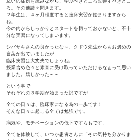
互いの症例を読みながら、学ぶべきところ改善すべきとこ
ろ。その他諸々聞きます。
２年生は、４ヶ月程度すると臨床実習が始まりますから
ね。
今の内からしっかりとスタートを切っておかないと、不十
分な実習になってしまいます。
シバザキさんの良かったな～。クドウ先生からもお褒めの
言葉が出ていましたが
臨床実習は大丈夫でしょうね。
授業含め色々と素直に受け取っていただけるなぁって思い
ました。嬉しかった～～
という事で
それぞれの３学期が始まった訳ですが
全ての日々は、臨床家になる為の一歩です！
そんな日々に起こる全ては勉強です。
病気や、モチベーションの低下ですらもです。
全てを体験して、いつか患者さんに「その気持ち分かりま