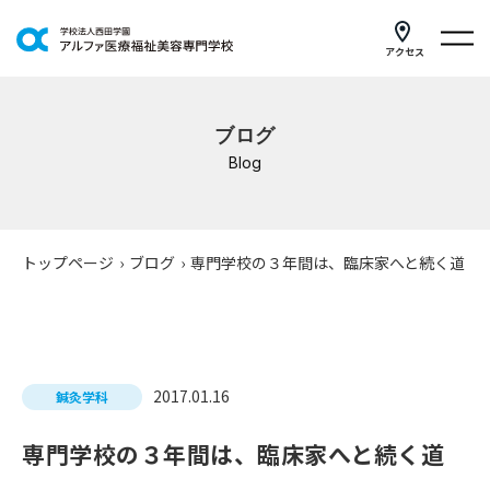
アクセス
学科紹介
ブログ
イベントスケジュール
Blog
キャンパスライフ
学校案内
トップページ
›
ブログ
›
専門学校の３年間は、臨床家へと続く道
入学案内
就職支援
2017.01.16
鍼灸学科
研修・講座
専門学校の３年間は、臨床家へと続く道
公共職業訓練