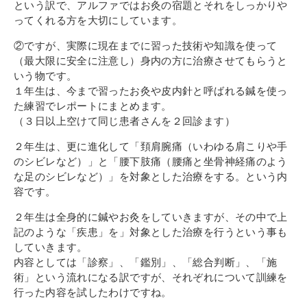
という訳で、アルファではお灸の宿題とそれをしっかりや
ってくれる方を大切にしています。
②ですが、実際に現在までに習った技術や知識を使って
（最大限に安全に注意し）身内の方に治療させてもらうと
いう物です。
１年生は、今まで習ったお灸や皮内針と呼ばれる鍼を使っ
た練習でレポートにまとめます。
（３日以上空けて同じ患者さんを２回診ます）
２年生は、更に進化して「頚肩腕痛（いわゆる肩こりや手
のシビレなど）」と「腰下肢痛（腰痛と坐骨神経痛のよう
な足のシビレなど）」を対象とした治療をする。という内
容です。
２年生は全身的に鍼やお灸をしていきますが、その中で上
記のような「疾患」を」対象とした治療を行うという事も
していきます。
内容としては「診察」、「鑑別」、「総合判断」、「施
術」という流れになる訳ですが、それぞれについて訓練を
行った内容を試したわけですね。