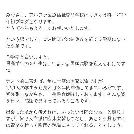
寄付金のご案内
みなさま、アルファ医療福祉専門学校はりきゅう科 2017
よくあるご質問
年初ブログとなります。
どうぞ本年もよろしくお願いいたします。
在校生の皆さまへ
という訳でして、２週間ほどの冬休みを経て３学期になっ
た次第です。
卒業生の皆さまへ
３学期と言いますと、
新着情報
最高学年の３年生は、いよいよ国家試験を迎えるわけです
ね。
ブログ
テスト的に言えば、年に一度の国家試験ですが。
コラム
1人1人の学生から見れば３年間準備してきている訳です。
お問い合わせ
皆緊張しながらも、一生懸命健闘しております。そんな姿
を日々、感謝で見守っているところです。
資料請求
出会った頃から考えれば、あっという間だなぁ。と感じま
インターネット出願
すが、皆さん立派に臨床実習もこなし、あと３ヶ月もすれ
教職員採用情報
ば資格を持って臨床の現場に立ってくれることでしょう。