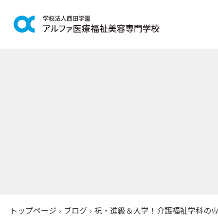
学科紹介
学校案
鍼灸学科
アルファの
柔道整復学科
教育理念
こども保育学科
施設紹介
介護福祉学科
アクセス
社会福祉士通信科
入学案
精神保健福祉士通信科
美容学科
募集学科
トップページ
›
ブログ
›
祝・進級＆入学！介護福祉学科の専用I