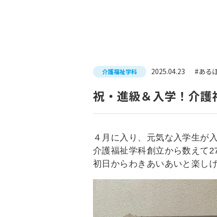
入試につ
イベントスケジュール
学費サポ
キャンパスライフ
就職支
2025.04.23
#ある
介護福祉学科
就職サポ
求人検索
祝・進級＆入学！介護福
４月に入り、元気な入学生が
介護福祉学科創立から数えて2
初日からわきあいあいと楽し