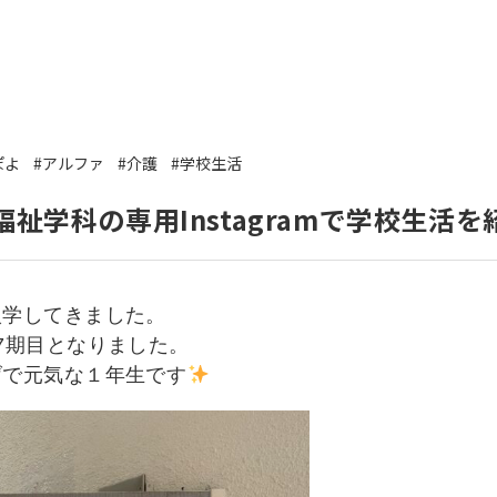
いて
よくあるご質問
ート
援
ぽよ
#アルファ
#介護
#学校生活
ート
システム
祉学科の専用Instagramで学校生活を
入学してきました。
7期目となりました。
げで元気な１年生です