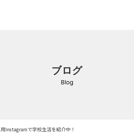
内
研修・講座
ブログ
DNA
介護支援専門員更新研修
・沿革
Blog
公共職業訓練
保育士養成科
介護福祉士養成科
内
寄付金のご案内
・学費
nstagramで学校生活を紹介中！