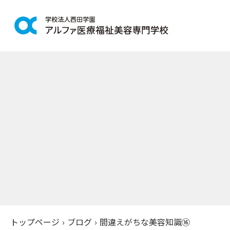
学科紹介
学校案
鍼灸学科
アルファの
柔道整復学科
教育理念
こども保育学科
施設紹介
介護福祉学科
アクセス
社会福祉士通信科
入学案
精神保健福祉士通信科
美容学科
募集学科
トップページ
›
ブログ
›
間違えがちな美容知識⑯