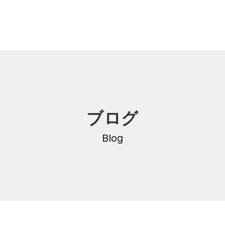
内
研修・講座
ブログ
DNA
介護支援専門員更新研修
・沿革
Blog
公共職業訓練
保育士養成科
介護福祉士養成科
内
寄付金のご案内
・学費