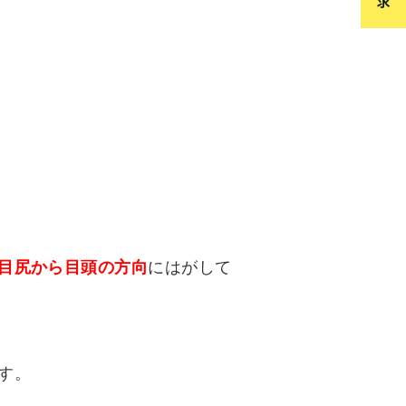
目尻から目頭の方向
にはがして
す。