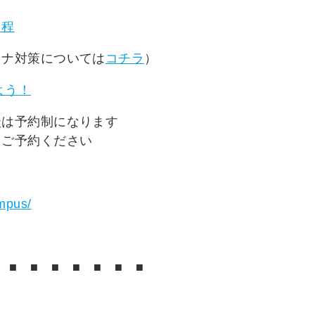
日程
ロナ対策については
コチラ
）
よう！
談は予約制になります
りご予約ください
ampus/
■
■
■
■
■
■
■