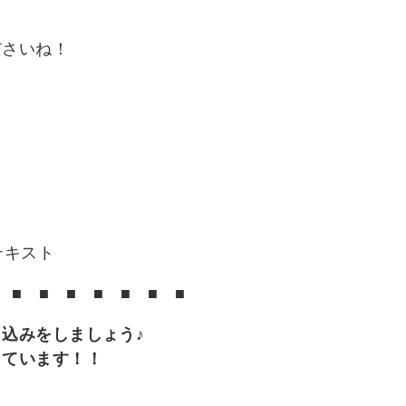
ださいね！
テキスト
■
■
■
■
■
■
■
し込みをしましょう
♪
しています！！