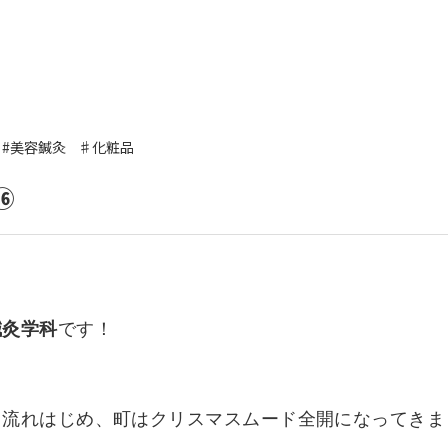
いて
よくあるご質問
ート
援
#美容鍼灸
♯化粧品
ート
システム
⑯
鍼灸学科
です！
も流れはじめ、町はクリスマスムード全開になってきま