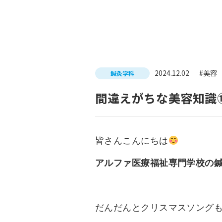
入試につ
イベントスケジュール
学費サポ
キャンパスライフ
就職支
2024.12.02
#美容
鍼灸学科
就職サポ
求人検索
間違えがちな美容知識
皆さんこんにちは
アルファ医療福祉専門学校の
だんだんとクリスマスソング