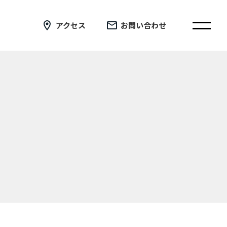
アクセス
お問い合わせ
在校生の皆さまへ
卒業生の皆さまへ
証明書の交付手続き申請について
新着情報
ブログ
コラム
お問い合わせ