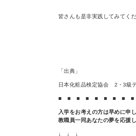
皆さんも是非実践してみてく
「出典」
日本化粧品検定協会
2
・
3
級
■
■
■
■
■
■
■
■
■
入学をお考えの方は早めに申
教職員一同あなたの夢を応援
↓
↓
↓