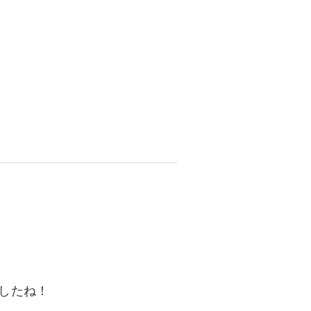
資料請求
インターネット出願
教職員採用情報
その他
個人情報の取り扱いについて
したね！