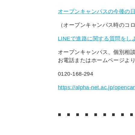
オープンキャンパスの今後の
（オープンキャンパス時のコ
LINEで進路に関する質問をし
オープンキャンパス、個別相
お電話またはホームページよ
0120-168-294
https://alpha-net.ac.jp/openc
■
■
■
■
■
■
■
■
■