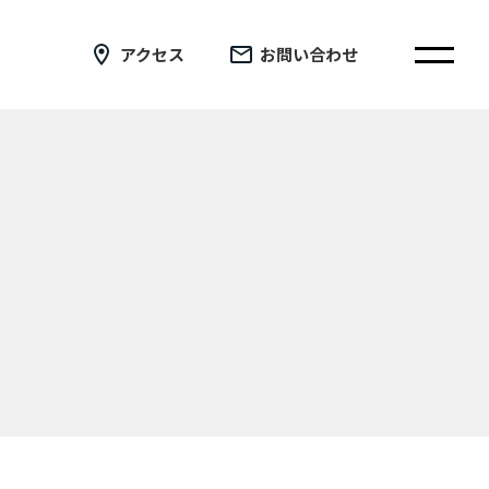
アクセス
お問い合わせ
在校生の皆さまへ
卒業生の皆さまへ
証明書の交付手続き申請について
新着情報
ブログ
コラム
お問い合わせ