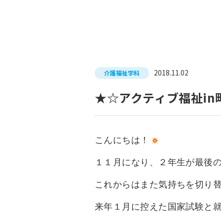
入試につ
イベントスケジュール
学費サポ
キャンパスライフ
就職支
2018.11.02
介護福祉学科
就職サポ
求人検索
★☆アクティブ福祉in
こんにちは！
１１月になり、２年生が最後
これからはまた気持ちを切り
来年１月に控えた国家試験と