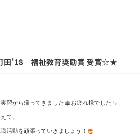
いて
よくあるご質問
ート
援
ート
システム
町田'18 福祉教育奨励賞 受賞☆★
の実習から帰ってきました
お疲れ様でした
替えて、
就職活動を頑張っていきましょう！