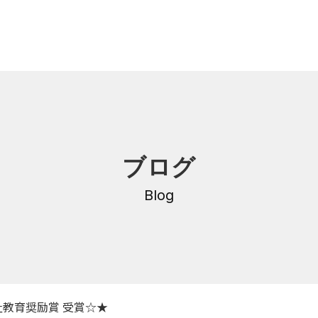
内
研修・講座
ブログ
DNA
介護支援専門員更新研修
・沿革
Blog
公共職業訓練
保育士養成科
介護福祉士養成科
内
寄付金のご案内
・学費
祉教育奨励賞 受賞☆★