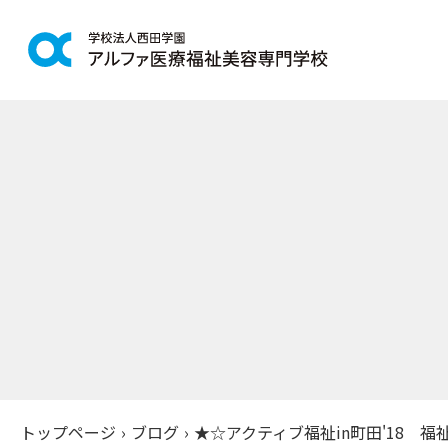
学科紹介
学校案
鍼灸学科
アルファの
柔道整復学科
教育理念
こども保育学科
施設紹介
介護福祉学科
アクセス
社会福祉士通信科
入学案
精神保健福祉士通信科
美容学科
募集学科
トップページ
›
ブログ
›
★☆アクティブ福祉in町田'18 福