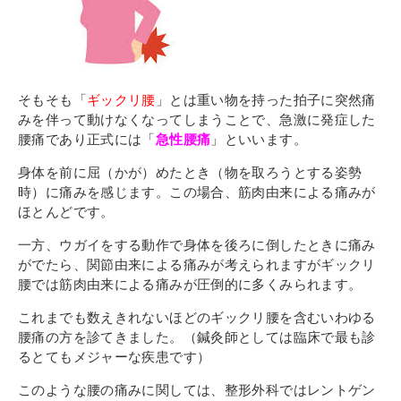
その他
個人情報の取り扱いについて
そもそも「
ギックリ腰
」とは重い物を持った拍子に突然痛
みを伴って動けなくなってしまうことで、急激に発症した
腰痛であり正式には「
急性腰痛
」といいます。
身体を前に屈（かが）めたとき（物を取ろうとする姿勢
1号館総合受付：〒194-0022 東京都町田市森野1-7-8
時）に痛みを感じます。この場合、筋肉由来による痛みが
TEL：042-729-1026 (平日8時30分〜17時30分)
ほとんどです。
一方、ウガイをする動作で身体を後ろに倒したときに痛み
がでたら、関節由来による痛みが考えられますがギックリ
腰では筋肉由来による痛みが圧倒的に多くみられます。
これまでも数えきれないほどのギックリ腰を含むいわゆる
腰痛の方を診てきました。（鍼灸師としては臨床で最も診
るとてもメジャーな疾患です）
このような腰の痛みに関しては、整形外科ではレントゲン