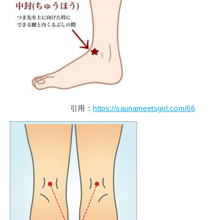
引用：
https://saunameetsgirl.com/66