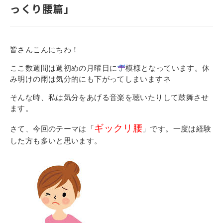
っくり腰篇」
寄付金のご案内
よくあるご質問
皆さんこんにちわ！
在校生の皆さまへ
ここ数週間は週初めの月曜日に
模様となっています。休
み明けの雨は気分的にも下がってしまいますネ
卒業生の皆さまへ
そんな時、私は気分をあげる音楽を聴いたりして鼓舞させ
新着情報
ます。
ブログ
ギックリ腰
さて、今回のテーマは「
」です。一度は経験
コラム
した方も多いと思います。
お問い合わせ
資料請求
インターネット出願
教職員採用情報