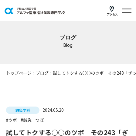
アクセス
学科紹介
ブログ
イベントスケジュール
Blog
キャンパスライフ
学校案内
トップページ
›
ブログ
›
試してトクする○○のツボ その243「ぎ
入学案内
就職支援
2024.05.20
鍼灸学科
研修・講座
#ツボ
#鍼灸
つぼ
公共職業訓練
試してトクする○○のツボ その243「ぎ