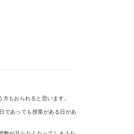
資料請求
インターネット出願
教職員採用情報
その他
個人情報の取り扱いについて
う方もおられると思います。
日であっても授業がある日があ
業時間数が足らなくなってしまうた