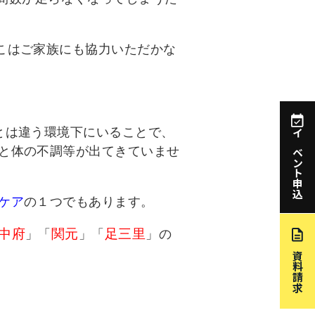
こはご家族にも協力いただかな
とは違う環境下にいることで、
イベント申込
と体の不調等が出てきていませ
ケア
の１つでもあります。
中府
関元
足三里
」「
」「
」の
資料請求