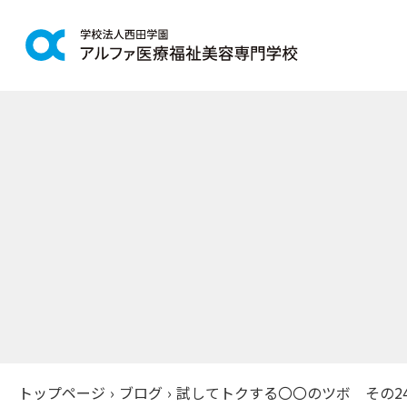
学科紹介
学校案
鍼灸学科
アルファの
柔道整復学科
教育理念
こども保育学科
施設紹介
介護福祉学科
アクセス
社会福祉士通信科
入学案
精神保健福祉士通信科
美容学科
募集学科
トップページ
›
ブログ
›
試してトクする〇〇のツボ その2