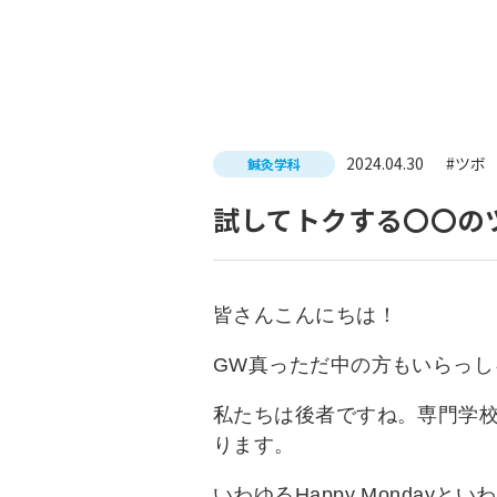
入試につ
イベントスケジュール
学費サポ
キャンパスライフ
就職支
2024.04.30
#ツボ
鍼灸学科
就職サポ
求人検索
試してトクする〇〇の
皆さんこんにちは！
GW真っただ中の方もいらっ
私たちは後者ですね。専門学
ります。
いわゆるHappy Monda