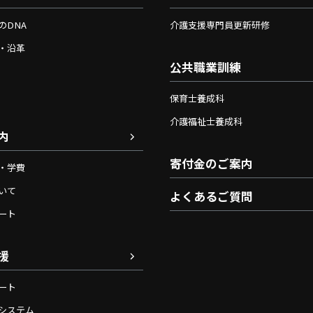
のDNA
介護支援専門員更新研修
・沿革
公共職業訓練
保育士養成科
介護福祉士養成科
内
寄付金のご案内
・学費
いて
よくあるご質問
ート
援
ート
システム