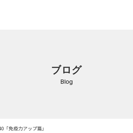
内
研修・講座
ブログ
DNA
介護支援専門員更新研修
・沿革
Blog
公共職業訓練
保育士養成科
介護福祉士養成科
内
寄付金のご案内
・学費
40「免疫力アップ篇」