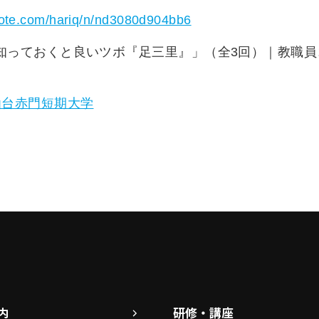
/note.com/hariq/n/nd3080d904bb6
仙台赤門短期大学
内
研修・講座