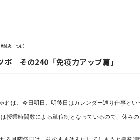
いて
よくあるご質問
ート
援
#鍼灸
つぼ
ート
システム
ツボ その240「免疫力アップ篇」
しゃれば、今日明日、明後日はカレンダー通り仕事とい
校は授業時間数による単位制となっているので、休みの
yといわれる月曜祭日は、そのまま休みにしてしまうと授