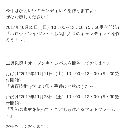
その他
個人情報の取り扱いについて
今年はかわいいキャンディレイを作りますよ～
ぜひお越しください！
2017年10月29日（日）10：00～12：00（9：30受付開始）
「ハロウィンイベント～お気に入りのキャンディレイを作
ろう！～」
1号館総合受付：〒194-0022 東京都町田市森野1-7-8
11月以降もオープンキャンパスを開催しております♪
TEL：042-729-1026 (平日8時30分〜17時30分)
おばけ*2017年11月11日（土）10：00～12：00（9：30受
付開始）
「保育技術を学ぼう①～手遊びと秋のうた～」
おばけ*2017年11月25日（土）10：00～12：00（9：30受
付開始）
「季節の素材を使って～こどもも作れるフォトフレーム
～」
お待ちしております！