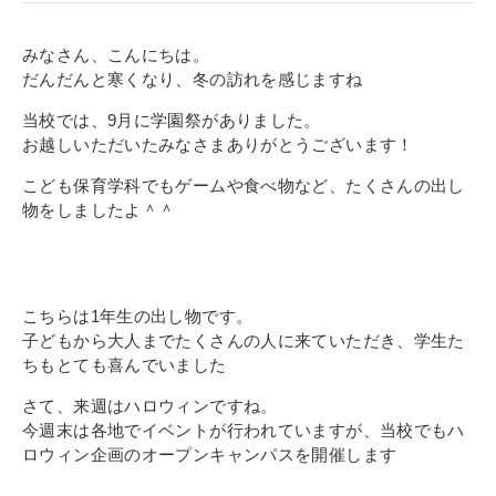
寄付金のご案内
みなさん、こんにちは。
よくあるご質問
だんだんと寒くなり、冬の訪れを感じますね
当校では、9月に学園祭がありました。
在校生の皆さまへ
お越しいただいたみなさまありがとうございます！
卒業生の皆さまへ
こども保育学科でもゲームや食べ物など、たくさんの出し
物をしましたよ＾＾
新着情報
ブログ
コラム
こちらは1年生の出し物です。
子どもから大人までたくさんの人に来ていただき、学生た
お問い合わせ
ちもとても喜んでいました
資料請求
さて、来週はハロウィンですね。
インターネット出願
今週末は各地でイベントが行われていますが、当校でもハ
ロウィン企画のオープンキャンパスを開催します
教職員採用情報