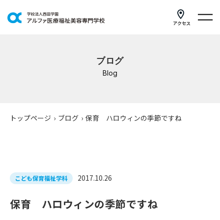
アクセス
学科紹介
ブログ
イベントスケジュール
Blog
キャンパスライフ
学校案内
トップページ
›
ブログ
›
保育 ハロウィンの季節ですね
入学案内
就職支援
2017.10.26
こども保育福祉学科
研修・講座
保育 ハロウィンの季節ですね
公共職業訓練