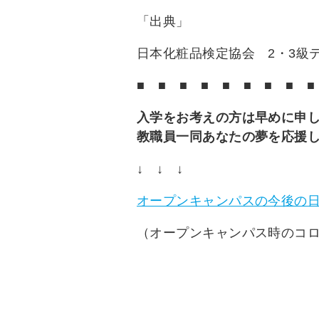
「出典」
日本化粧品検定協会 2・3級
■
■
■
■
■
■
■
■
■
入学をお考えの方は早めに申
教職員一同あなたの夢を応援
↓
↓
↓
オープンキャンパスの今後の
（オープンキャンパス時のコ