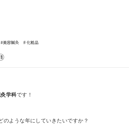
いて
よくあるご質問
ート
援
#美容鍼灸
♯化粧品
ート
システム
⑪
鍼灸学科
です！
どのような年にしていきたいですか？