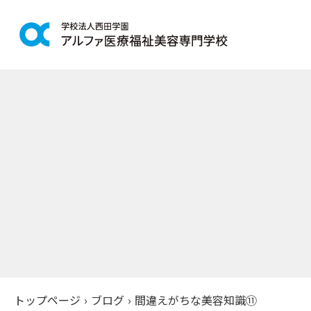
学科紹介
学校案
鍼灸学科
アルファの
柔道整復学科
教育理念
こども保育学科
施設紹介
介護福祉学科
アクセス
社会福祉士通信科
入学案
精神保健福祉士通信科
美容学科
募集学科
トップページ
›
ブログ
›
間違えがちな美容知識⑪