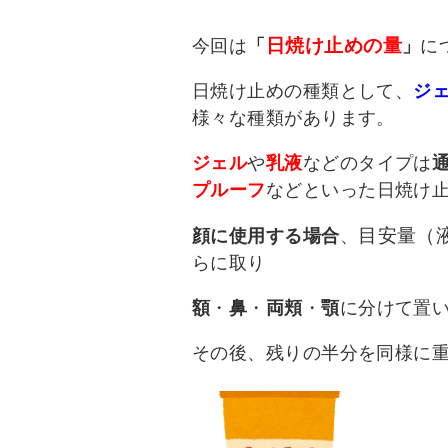
日焼け止めの量
今回は
「
」
に
日焼け止めの種類として、
ジ
様々な種類があります。
ジェル
や
乳液
などのタイプは
プルーフ
などといった日焼け
目安量（
顔に使用する場合
、
らに取り
額
・
鼻
・
両頬
・
顎
に分けて置
その後、残りの半分を同様に