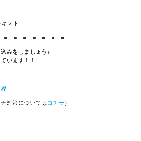
テキスト
■
■
■
■
■
■
■
し込みをしましょう
♪
しています！！
日程
ロナ対策については
コチラ
）