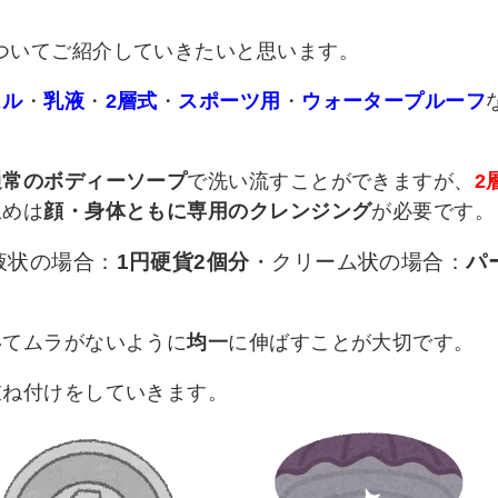
ついてご紹介していきたいと思います。
ェル
・
乳液
・
2層式
・
スポーツ用
・
ウォータープルーフ
通常のボディーソープ
で洗い流すことができますが、
2
止めは
顔・身体ともに専用のクレンジング
が必要です。
液状の場合：
1円硬貨2個分
・クリーム状の場合：
パ
いてムラがないように
均一
に伸ばすことが大切です。
重ね付けをしていきます。