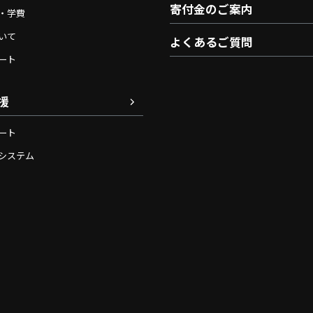
寄付金のご案内
・学費
いて
よくあるご質問
ート
援
ート
システム