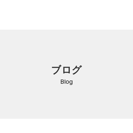
内
研修・講座
ブログ
DNA
介護支援専門員更新研修
・沿革
Blog
公共職業訓練
保育士養成科
介護福祉士養成科
内
寄付金のご案内
・学費