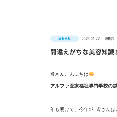
入試につ
イベントスケジュール
学費サポ
キャンパスライフ
就職支
2024.01.22
#美容
鍼灸学科
就職サポ
求人検索
間違えがちな美容知識
皆さんこんにちは
アルファ医療福祉専門学校の
年も明けて、今年1年皆さんは