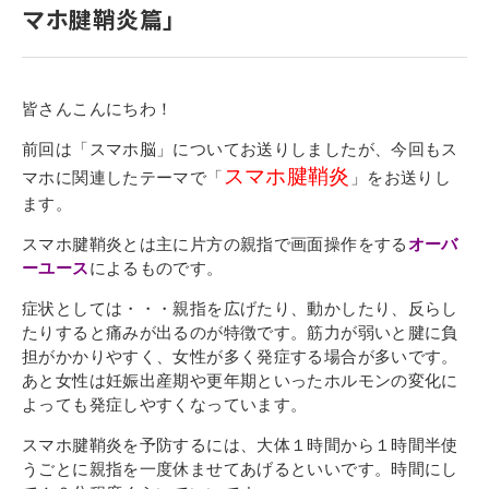
マホ腱鞘炎篇」
寄付金のご案内
よくあるご質問
皆さんこんにちわ！
在校生の皆さまへ
前回は「スマホ脳」についてお送りしましたが、今回もス
スマホ腱鞘炎
卒業生の皆さまへ
マホに関連したテーマで「
」をお送りし
ます。
新着情報
スマホ腱鞘炎とは主に片方の親指で画面操作をする
オーバ
ブログ
ーユース
によるものです。
コラム
症状としては・・・親指を広げたり、動かしたり、反らし
たりすると痛みが出るのが特徴です。筋力が弱いと腱に負
お問い合わせ
担がかかりやすく、女性が多く発症する場合が多いです。
資料請求
あと女性は妊娠出産期や更年期といったホルモンの変化に
よっても発症しやすくなっています。
インターネット出願
スマホ腱鞘炎を予防するには、大体１時間から１時間半使
教職員採用情報
うごとに親指を一度休ませてあげるといいです。時間にし