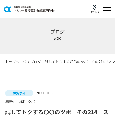
アクセス
学科紹介
ブログ
イベントスケジュール
Blog
キャンパスライフ
学校案内
トップページ
›
ブログ
›
試してトクする〇〇のツボ その214「ス
入学案内
就職支援
2023.10.17
鍼灸学科
研修・講座
#鍼灸
つぼ
ツボ
公共職業訓練
試してトクする〇〇のツボ その214「ス