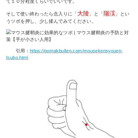
その他
て１０分程度くらいでいいです。
個人情報の取り扱いについて
大陵
陽渓
そして使い終わったら念入りに「
」と「
」とい
うツボを押し、少し揉んでみてください。
引用：
https://pomakbulten.com/mousekensyouen-
tsubo.html
1号館総合受付：〒194-0022 東京都町田市森野1-7-8
TEL：042-729-1026 (平日8時30分〜17時30分)