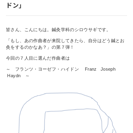
ドン」
寄付金のご案内
よくあるご質問
皆さん、こんにちは。鍼灸学科のシロウサギです。
在校生の皆さまへ
「もし、あの作曲者が来院してきたら、自分はどう鍼とお
灸をするのかなあ？」
の第７
弾！
卒業生の皆さまへ
今回の７人目に選んだ作曲者は
新着情報
～ フランツ・ヨーゼフ・ハイドン Franz Joseph
ブログ
Haydn
～
コラム
お問い合わせ
資料請求
インターネット出願
教職員採用情報