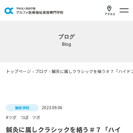
アクセス
学科紹介
ブログ
イベントスケジュール
Blog
キャンパスライフ
学校案内
トップページ
›
ブログ
›
鍼灸に属しクラシックを絡う＃７「ハイド
入学案内
就職支援
2023.09.06
鍼灸学科
研修・講座
#ツボ
つぼ
ツボ
公共職業訓練
鍼灸に属しクラシックを絡う＃７「ハイ