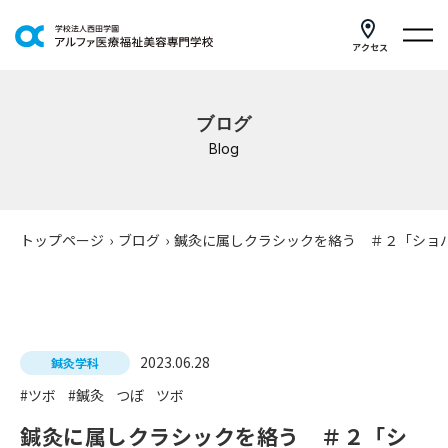
アクセス
学科紹介
ブログ
イベントスケジュール
Blog
キャンパスライフ
学校案内
トップページ
›
ブログ
›
鍼灸に属しクラシックを絡う ＃２「ショ
入学案内
就職支援
2023.06.28
鍼灸学科
研修・講座
#ツボ
#鍼灸
つぼ
ツボ
公共職業訓練
鍼灸に属しクラシックを絡う ＃２「シ