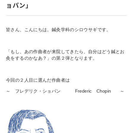
ョパン」
寄付金のご案内
よくあるご質問
皆さん、こんにちは。鍼灸学科のシロウサギです。
在校生の皆さまへ
卒業生の皆さまへ
「もし、あの作曲者が来院してきたら、自分はどう鍼とお
灸をするのかなあ？」
の第２弾となります。
新着情報
ブログ
今回の２人目に選んだ作曲者は
コラム
～ フレデリク・ショパン Frederic Chopin ～
お問い合わせ
資料請求
インターネット出願
教職員採用情報