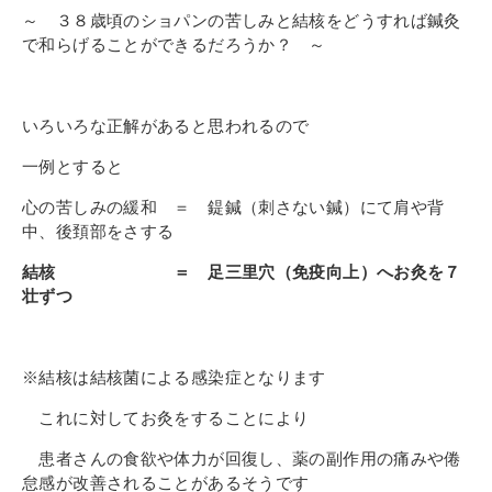
～ ３８歳頃のショパンの苦しみと結核をどうすれば鍼灸
で和らげることができるだろうか？ ～
いろいろな正解があると思われるので
一例とすると
心の苦しみの緩和 ＝ 鍉鍼（刺さない鍼）にて肩や背
中、後頚部をさする
結核 ＝ 足三里穴（免疫向上）へお灸を７
壮ずつ
※結核は結核菌による感染症となります
これに対してお灸をすることにより
患者さんの食欲や体力が回復し、薬の副作用の痛みや倦
怠感が改善されることがあるそうです