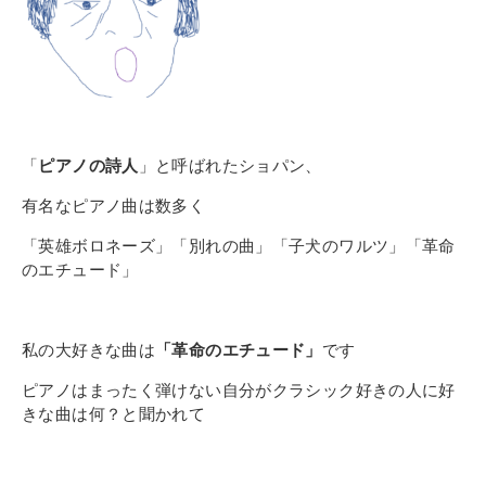
その他
個人情報の取り扱いについて
「
ピアノの詩人
」と呼ばれたショパン、
有名なピアノ曲は数多く
1号館総合受付：〒194-0022 東京都町田市森野1-7-8
「英雄ボロネーズ」
「別れの曲」
「子犬のワルツ」
「革命
TEL：042-729-1026 (平日8時30分〜17時30分)
のエチュード」
私の大好きな曲は
「革命のエチュード」
です
ピアノはまったく弾けない自分がクラシック好きの人に好
きな曲は何？と聞かれて