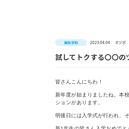
入試につ
イベントスケジュール
学費サポ
キャンパスライフ
就職支
2023.04.04
#ツボ
鍼灸学科
就職サポ
求人検索
試してトクする〇〇の
皆さんこんにちわ！
新年度が始まりましたね。本
ションがあります。
明後日には入学式が行われ、
新1年生の皆さん入学おめでと