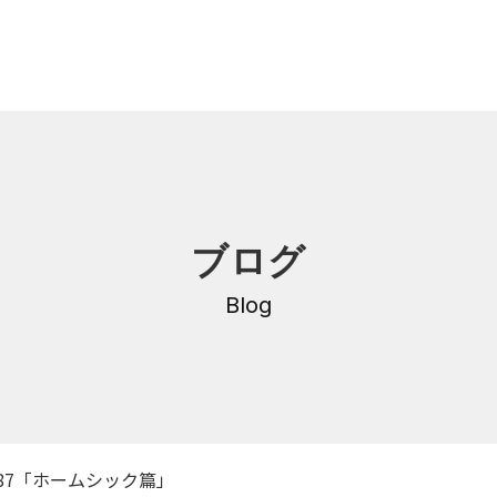
内
研修・講座
ブログ
DNA
介護支援専門員更新研修
・沿革
Blog
公共職業訓練
保育士養成科
介護福祉士養成科
内
寄付金のご案内
・学費
87「ホームシック篇」