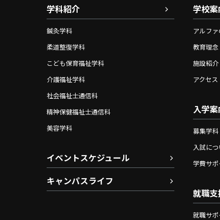
学科紹介
学校案
鍼灸学科
アルファ
柔道整復学科
教育理念
こども保育福祉学科
施設紹介
介護福祉学科
アクセス
社会福祉士通信科
入学案
精神保健福祉士通信科
美容学科
募集学科
入試につ
イベントスケジュール
学費サポ
キャンパスライフ
就職支
就職サポ