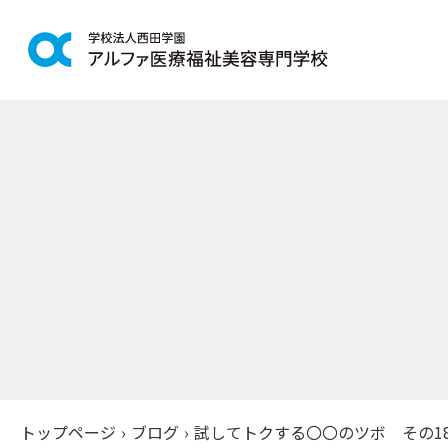
学科紹介
学校案
鍼灸学科
アルファの
柔道整復学科
教育理念
こども保育学科
施設紹介
介護福祉学科
アクセス
社会福祉士通信科
入学案
精神保健福祉士通信科
美容学科
募集学科
トップページ
›
ブログ
›
試してトクする〇〇のツボ その1