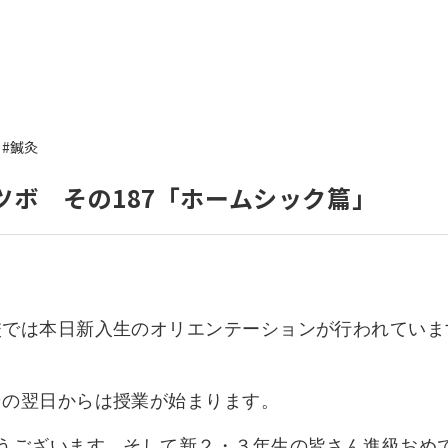
いて
よくあるご質問
ート
援
#鍼灸
ート
システム
ツボ その187「ホームシック篇」
校では本日新入生のオリエンテーションが行われていま
その翌日からは授業が始まります。
うございます。そして新２・３年生の皆さん進級おめ