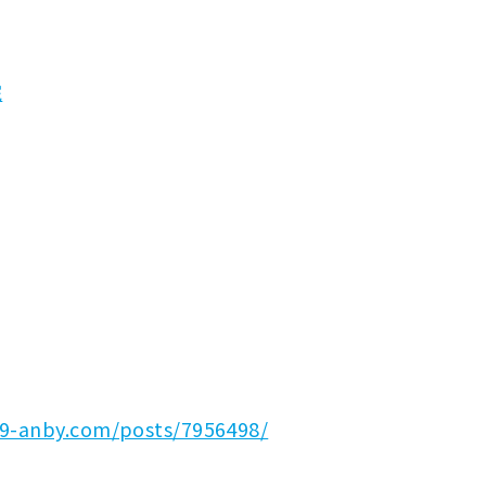
院
89-anby.com/posts/7956498/