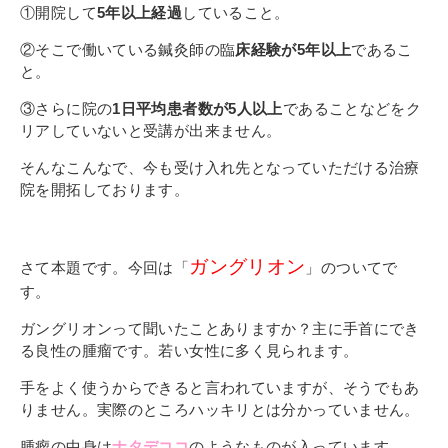
その他
①開院して
5年以上経過
していること。
個人情報の取り扱いについて
②そこで働いている鍼灸師の臨
床経験が5年以上
であるこ
と。
③さらに院の
1日平均患者数が5人以上
であることなどをク
リアしていないと受講が出来ません。
そんなこんなで、今も受け入れ先となっていただける治療
院を開拓しております。
1号館総合受付：〒194-0022 東京都町田市森野1-7-8
TEL：042-729-1026 (平日8時30分〜17時30分)
ガングリオン
さて本題です。今回は「
」のついてで
す。
ガングリオンって聞いたことありますか？主に手首にでき
る良性の腫瘤です。若い女性に多く見られます。
手をよく使うからできると言われていますが、そうでもあ
りません。実際のところハッキリとは分かっていません。
腫瘤の中身は
ナタデココ
のようなものが入っています。