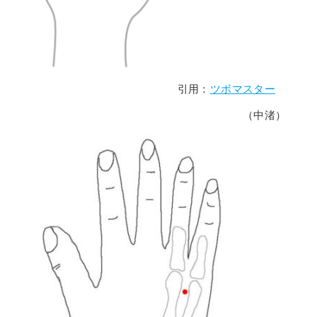
引用：
ツボマスター
（中渚）