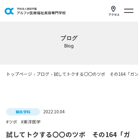
アクセス
学科紹介
ブログ
イベントスケジュール
Blog
キャンパスライフ
学校案内
トップページ
›
ブログ
›
試してトクする〇〇のツボ その164「ガ
入学案内
就職支援
2022.10.04
鍼灸学科
研修・講座
#ツボ
#東洋医学
公共職業訓練
試してトクする〇〇のツボ その164「ガ