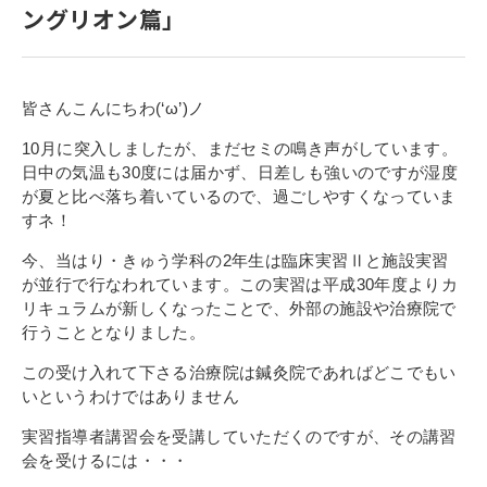
ングリオン篇」
寄付金のご案内
よくあるご質問
皆さんこんにちわ(‘ω’)ノ
在校生の皆さまへ
10月に突入しましたが、まだセミの鳴き声がしています。
日中の気温も30度には届かず、日差しも強いのですが湿度
卒業生の皆さまへ
が夏と比べ落ち着いているので、過ごしやすくなっていま
すネ！
新着情報
今、当はり・きゅう学科の2年生は臨床実習Ⅱと施設実習
ブログ
が並行で行なわれています。この実習は平成30年度よりカ
コラム
リキュラムが新しくなったことで、外部の施設や治療院で
行うこととなりました。
お問い合わせ
この受け入れて下さる治療院は鍼灸院であればどこでもい
資料請求
いというわけではありません
インターネット出願
実習指導者講習会を受講していただくのですが、その講習
教職員採用情報
会を受けるには・・・