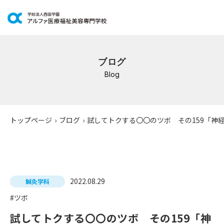
学科紹介
鍼灸学科
ブログ
Blog
柔道整復学科
こども保育学科
介護福祉学科
トップページ
›
ブログ
›
試してトクする〇〇のツボ その159「神
社会福祉士通信科
精神保健福祉士通信科
美容学科
2022.08.29
鍼灸学科
イベントスケジュール
#ツボ
試してトクする〇〇のツボ その159「神
キャンパスライフ