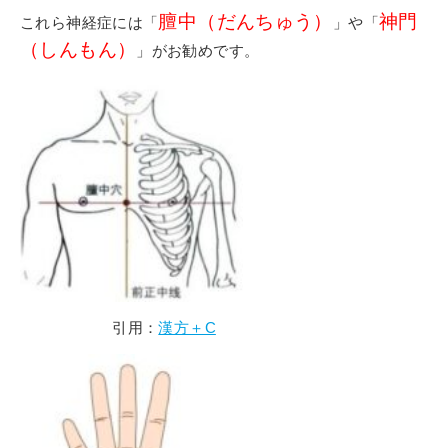
就職サポート
膻中（だんちゅう）
神門
これら神経症には「
」や「
求人検索システム
（しんもん）
」がお勧めです。
研修・講座
介護支援専門員更新研修
公共職業訓練
保育士養成科
介護福祉士養成科
引用：
漢方＋C
寄付金のご案内
よくあるご質問
在校生の皆さまへ