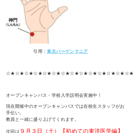
卒業生の皆さまへ
証明書の交付手続き申請について
新着情報
ブログ
引用：
東京バーゲンマニア
コラム
お問い合わせ
☆★☆★☆★☆★☆★☆★☆★☆★☆★☆★☆★☆★☆★☆
資料請求
インターネット出願
オープンキャンパス・学校入学説明会実施中！
教職員採用情報
現在開催中のオープンキャンパスでは在校生スタッフがお
その他
手伝い。
教員と一緒に盛り上げてくれます。
個人情報の取り扱いについて
９月３日（土）【初めての東洋医学編】
次回は