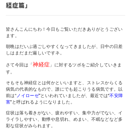
経症篇」
学校案内
アルファのDNA
皆さんこんにちわ！今日もご覧いただきありがとうござい
教育理念・沿革
ます。
施設紹介
朝晩はだいぶ過ごしやすくなってきましたが、日中の日差
アクセス
しはまだまだ厳しいですネ。
神経症
さて今回は「
」に対するツボをご紹介していきま
入学案内
す。
募集学科・学費
そもそも神経症とは何かといいますと、ストレスからくる
病気の代表的なもので、誰にでも起こりうる病気です。以
入試について
前は“
ノイローゼ
”
といわれていましたが、最近では
“
不安障
学費サポート
害
”
と呼ばれるようになりました。
症状は落ち着きがない、疲れやすい、集中力がでない、イ
ライラしやすい、動悸や息切れ、めまい、不眠などなど多
就職支援
彩な症状がみられます。