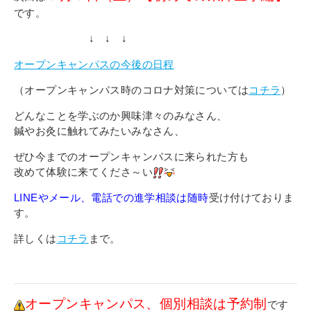
です。
↓ ↓ ↓
オープンキャンパスの今後の日程
（オープンキャンパス時のコロナ対策については
コチラ
）
1号館総合受付：〒194-0022 東京都
TEL：042-729-1026 (平日8時3
どんなことを学ぶのか興味津々のみなさん、
鍼やお灸に触れてみたいみなさん、
ぜひ今までのオープンキャンパスに来られた方も
改めて体験に来てくださ～い
LINEやメール、電話での進学相談は随時
受け付けておりま
す。
詳しくは
コチラ
まで。
オープンキャンパス、個別相談は予約制
です