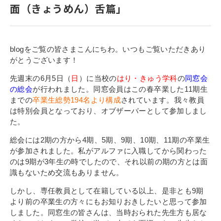
面（きょうめん）舌篇」
寄付金のご案内
よくあるご質問
blogをご覧の皆さまこんにちわ。いつもご覧いただきあり
在校生の皆さまへ
がとうございます！
先週末の6月5日（
日
）に当校の
はり・きゅう学科
の
同窓会
卒業生の皆さまへ
の総会
が行われました。同窓会員はこの春卒業した11期生
までの
卒業生総勢194名より構成
されています。我々教員
新着情報
は特別会員となっており、オブザーバーとして参加しまし
ブログ
た。
コラム
総会には2期の方から4期、5期、9期、10期、11期の卒業生
が参加されました。私がアルファに入職してから関わった
お問い合わせ
のは9期が3年生の時でしたので、それ以前の期の方とは面
資料請求
識もないため交流もありません。
インターネット出願
しかし、専任教員として在籍している以上、是非とも9期
より前の卒業生の方々にもお知りおきしたいと思って参加
教職員採用情報
しました。同窓生の皆さんは、当時おられた先生方も居な