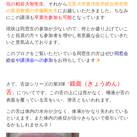
任の粕谷大智先生
、それから
北里大学東洋医学総合研究所
の客員教授の伊藤剛先生
にお越しいただきました。ちなみ
にこの講演も
卒業生参加も可能
となっています
現状は同窓生の参加が少ないので、何とか盛り上げていこ
うと役員の方々も参加者を増やし有意義な会にしていきた
いと意気込んでおります。
このブログをご覧いただいている同窓生の方はぜひ
同窓会
総会や
講演会への参加
をお待ちしています
鏡面（きょうめん）
さて、舌診シリーズの第3弾「
舌
」についてです。この舌の上には苔がなく、唾液が舌の
表面を覆っている舌をいい、滑舌ともいわれます。
この舌は体内の水分が少なく、体液がかなり失われている
といえます。また体内の炎症が治りきらないで長引いてい
るかもしれませんネ！