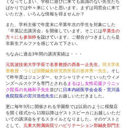
その他
くなってしまい、学校に遊びに来ても面識のない先生たち
ばかりでは中々来にくいと思います。まずは同窓会に来て
個人情報の取り扱いについて
いただき、いろんな情報を得ませんか？
また、学科主催で年度末に卒業年次の学生を対象にした
「卒業記念講演会」を開催しています。そこには
卒業生の
方々にも参加枠
を設けて
います。ご都合がつきましたら是
非新生アルファを感じてみて下さい。
ちなみに過去3年間の講演実績は・・・
1号館総合受付：〒194-0022 東京都町田市森野1-7-8
元筑波技術大学学長で名誉教授の西条一止先生
、
同大学名
TEL：042-729-1026 (平日8時30分〜17時30分)
誉教授・つくば国際鍼灸研究所所長の形井秀一先生
、そし
て昨年度はジェンダー、セクシャリティーといったウィメ
ンズヘルスケアを専門とされる
まるはし女性応援クリニッ
ク院長の丸橋和子先生
並びに
日本内経医学会会長・宮川温
灸院院長の宮川浩也先生
にお越しいただきました。
更に毎年9月に開催される学園祭では以前のように模擬店
を開く様式から11期以降はゲストスピーカにお越しいただ
いての講演会をするスタイルとなりました。そのゲストと
として、
元東大附属病院リハビリテーション部鍼灸部門主