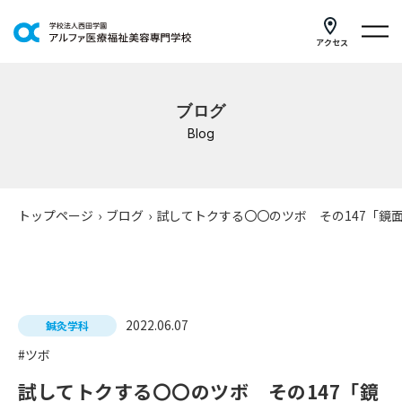
アクセス
学科紹介
ブログ
イベントスケジュール
Blog
キャンパスライフ
学校案内
トップページ
›
ブログ
›
試してトクする〇〇のツボ その147「鏡
入学案内
就職支援
2022.06.07
鍼灸学科
研修・講座
#ツボ
公共職業訓練
試してトクする〇〇のツボ その147「鏡