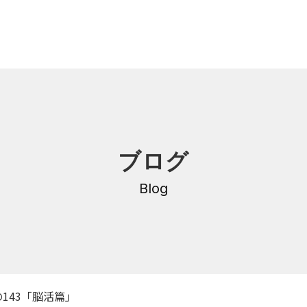
内
研修・講座
ブログ
DNA
介護支援専門員更新研修
・沿革
Blog
公共職業訓練
保育士養成科
介護福祉士養成科
内
寄付金のご案内
・学費
143「脳活篇」