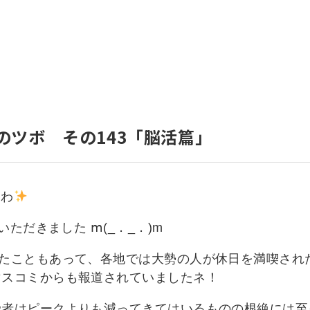
いて
よくあるご質問
ート
援
ート
システム
のツボ その143「脳活篇」
ちわ
いただきました ⅿ(_．_．)m
たこともあって、各地では大勢の人が休日を満喫され
マスコミからも報道されていましたネ！
染者はピークよりも減ってきてはいるものの根絶には至