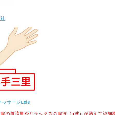
本社
ッサージLeis
、
脳の血流量やリラックスの脳波（α波）が増えて認知