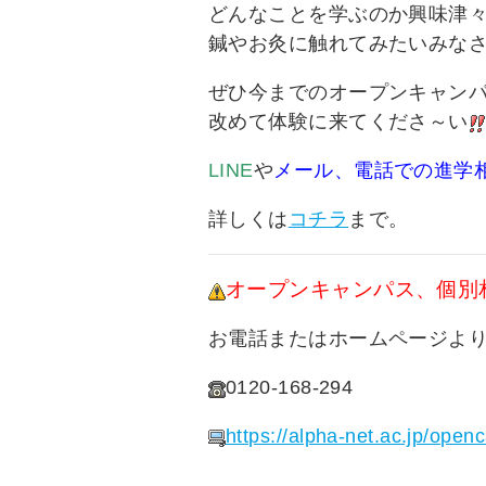
どんなことを学ぶのか興味津
鍼やお灸に触れてみたいみな
ぜひ今までのオープンキャン
改めて体験に来てくださ～い
LINE
や
メール、電話での進学
詳しくは
コチラ
まで。
オープンキャンパス、個別
お電話またはホームページよ
0120-168-294
https://alpha-net.ac.jp/ope