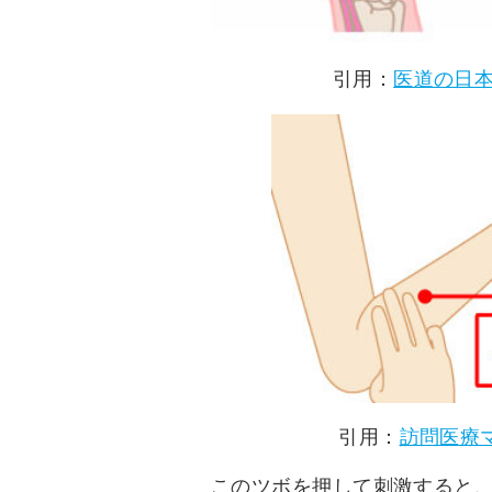
引用：
医道の日
引用：
訪問医療マ
このツボを押して刺激すると