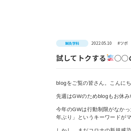
入試につ
イベントスケジュール
学費サポ
キャンパスライフ
就職支
2022.05.10
#ツボ
鍼灸学科
就職サポ
求人検索
試してトクする
○○
blogをご覧の皆さん。こんに
先週はGWのためblogもお休み
今年のGWは行動制限がなかっ
年ぶり」というキーワードが
しかし、まだコロナの新規感