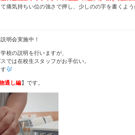
えて痛気持ちい位の強さで押し、少しのの字を書くよう
学説明会実施中！
と学校の説明を行いますが、
パスでは在校生スタッフがお手伝い。
ます
物通し編
】です。