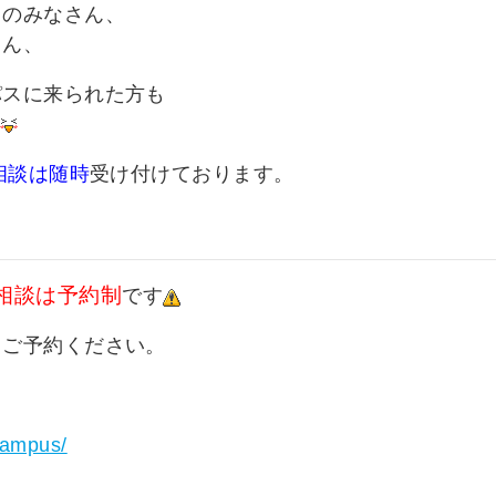
々のみなさん、
さん、
パスに来られた方も
相談は随時
受け付けております。
相談は予約制
です
りご予約ください。
ncampus/