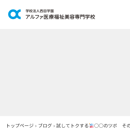
学科紹介
学校案
鍼灸学科
アルファの
柔道整復学科
教育理念
こども保育学科
施設紹介
介護福祉学科
アクセス
社会福祉士通信科
入学案
精神保健福祉士通信科
美容学科
募集学科
トップページ
›
ブログ
›
試してトクする
○○のツボ その