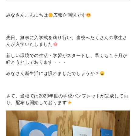
寄付金のご案内
みなさんこんにちは
広報企画課です
よくあるご質問
在校生の皆さまへ
先日、無事に入学式を執り行い、当校へたくさんの学生さ
んが入学いたしました
卒業生の皆さまへ
新しい環境での生活・学習がスタートし、早くも１ヶ月が
経とうとしております・・・
新着情報
みなさん新生活には慣れましたでしょうか？
ブログ
コラム
お問い合わせ
さて、当校では2023年度の学校パンフレットが完成してお
り、配布も開始しております
資料請求
インターネット出願
教職員採用情報