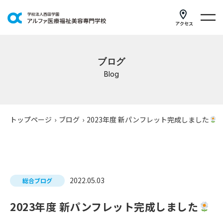
アクセス
学科紹介
ブログ
イベントスケジュール
Blog
キャンパスライフ
学校案内
トップページ
›
ブログ
›
2023年度 新パンフレット完成しました
入学案内
就職支援
2022.05.03
総合ブログ
研修・講座
2023年度 新パンフレット完成しました
公共職業訓練