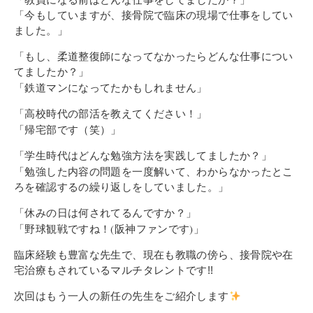
その他
「今もしていますが、接骨院で臨床の現場で仕事をしてい
個人情報の取り扱いについて
ました。」
「もし、柔道整復師になってなかったらどんな仕事につい
てましたか？」
「鉄道マンになってたかもしれません」
「高校時代の部活を教えてください！」
「帰宅部です（笑）」
1号館総合受付：〒194-0022 東京都町田市森野1-7-8
「学生時代はどんな勉
強方法を実践してましたか？」
TEL：042-729-1026 (平日8時30分〜17時30分)
「勉強した内容
の問題を一度解いて、わからなかったとこ
ろを確認するの繰り返しをしていました。」
「休みの日は何されてるんですか？」
「野球観戦ですね！(阪神ファンです)」
臨床経験も豊富な先生で、現在も教職の傍ら、接骨院や在
宅治療もされているマルチタレントです!!
次回はもう一人の新任の先生をご紹介します