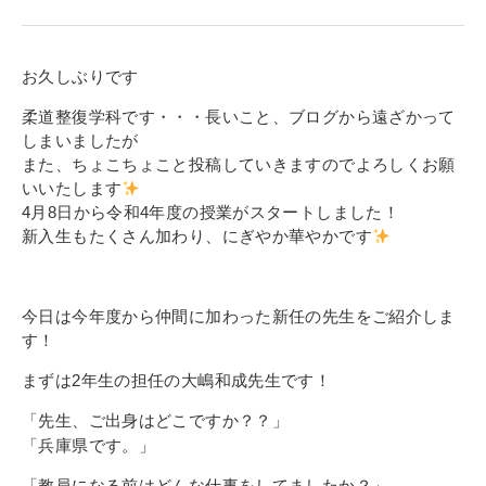
寄付金のご案内
よくあるご質問
お久しぶりです
柔道整復学科です・・・長いこと、ブログから遠ざかって
在校生の皆さまへ
しまいましたが
また、ちょこちょこと投稿していきますのでよろしくお願
卒業生の皆さまへ
いいたします
4月8日から令和4年度の授業がスタートしました！
新着情報
新入生もたくさん加わり、にぎやか華やかです
ブログ
コラム
今日は今年度から仲間に加わった新任の先生をご紹介しま
お問い合わせ
す！
資料請求
まずは2年生の担任の大嶋和成先生です！
インターネット出願
「先生、ご出身はどこですか？？」
「兵庫県です。」
教職員採用情報
「教員になる前はどんな仕事をしてましたか？」