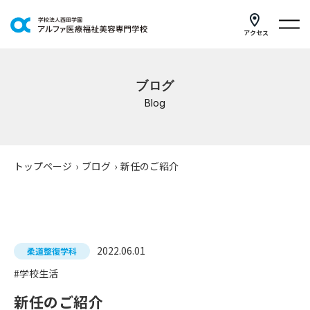
アクセス
学科紹介
ブログ
イベントスケジュール
Blog
キャンパスライフ
学校案内
トップページ
›
ブログ
›
新任のご紹介
入学案内
就職支援
2022.06.01
柔道整復学科
研修・講座
#学校生活
公共職業訓練
新任のご紹介