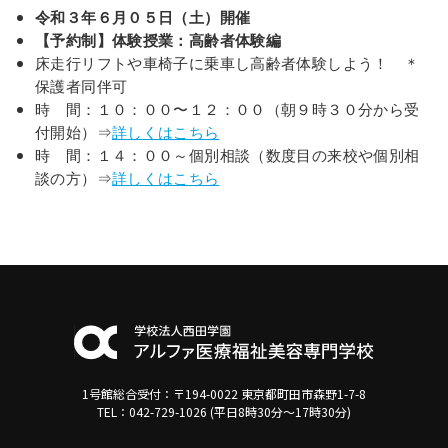
令和３年６月０５日（土）開催
【予約制】体験授業：高齢者体験編
床走行リフトや車椅子に乗車し高齢者体験しよう！ ＊
保護者同伴可
時 間：１０：００〜１２：００（朝９時３０分から受
付開始）⇒
詳しくはこちら
時 間：１４：００～個別相談（数度目の来校や個別相
談の方）⇒
詳しくはこちら
1号館総合受付：〒194-0022 東京都町田市森野1-7-8
TEL：042-729-1026 (平日8時30分〜17時30分)