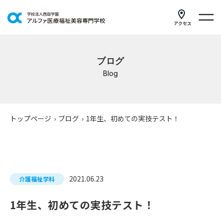
アクセス
学科紹介
ブログ
イベントスケジュール
Blog
キャンパスライフ
学校案内
トップページ
›
ブログ
›
1年生、初めての実技テスト！
入学案内
就職支援
2021.06.23
介護福祉学科
研修・講座
1年生、初めての実技テスト！
公共職業訓練