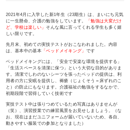
寄付金のご案内
2021年4月に入学した新1年生（23期生）は、まいにち元気
よくあるご質問
に一生懸命、介護の勉強をしています。
「勉強は大変だけ
ど、学校は楽しい」
そんな風に言ってくれる学生も多く嬉
在校生の皆さまへ
しい限りです。
先月末、初めての実技テストがおこなわれました。
内容
卒業生の皆さまへ
は、基本中の基本
「ベッドメイキング」
です
新着情報
ベッドメイキングには、「安全で安楽な環境を提供する」
「生活スペースを清潔に保つ」という大切な目的がありま
ブログ
す。清潔でしわのないシーツを張ったベッドの提供は、利
用者の方に安眠を提供し、褥瘡（じょくそう＝床ずれのこ
コラム
と）の防止にもなります。介護福祉の勉強を
するなかで、
お問い合わせ
初期段階で習得していく技術です
資料請求
実技テスト中は張りつめているため写真はありませんが
（笑）、演習授業での練習風景をお見せしましょう。（な
インターネット出願
お、現在はまだユニフォームが届いていないため、各自、
教職員採用情報
動きやすい服装での参加となりました）