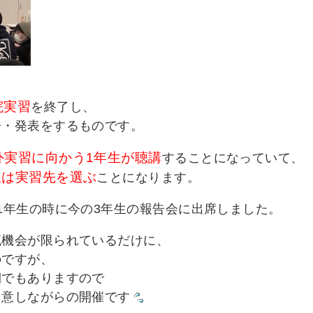
、
院実習
を終了し、
告・発表をするものです。
外実習に向かう1年生が聴講
することになっていて、
生は実習先を選ぶ
ことになります。
1年生の時に今の3年生の報告会に出席しました。
流機会が限られているだけに、
のですが、
期でもありますので
留意しながらの開催です