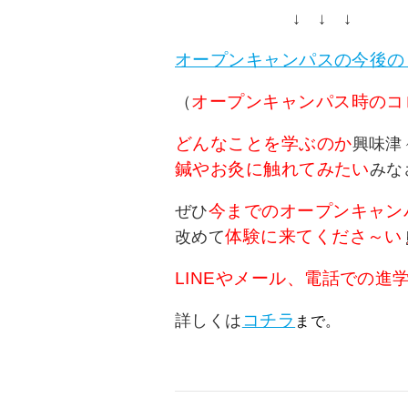
↓ ↓ ↓
オープンキャンパスの今後の
オープンキャンパス時のコ
（
どんなことを学ぶのか
興味津
鍼やお灸に触れてみたい
みな
今までのオープンキャン
ぜひ
体験に来てくださ～い
改めて
L
INEやメール、電話での進
コチラ
詳しくは
まで。