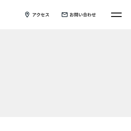
アクセス
お問い合わせ
在校生の皆さまへ
卒業生の皆さまへ
証明書の交付手続き申請について
新着情報
ブログ
コラム
お問い合わせ