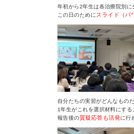
年初から2年生は各治療院別に
スライド（パ
この日のために
自分たちの実習がどんなもの
1年生がこれを選択材料にする
質疑応答も活発
報告後の
に行