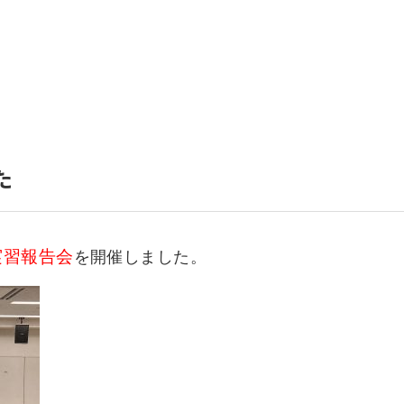
いて
よくあるご質問
ート
援
ート
システム
た
実習報告会
を開催しました。