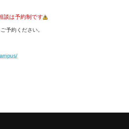
相談は予約制です
りご予約ください。
ncampus/