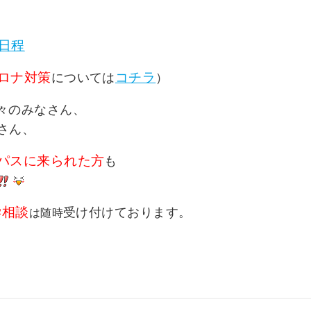
日程
ロナ対策
コチラ
については
）
々のみなさん、
さん、
パスに来られた方
も
学相談
受け付けております。
は随時