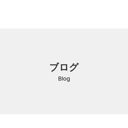
内
研修・講座
ブログ
DNA
介護支援専門員更新研修
・沿革
Blog
公共職業訓練
保育士養成科
介護福祉士養成科
内
寄付金のご案内
・学費