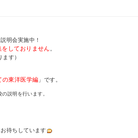
学説明会実施中！
集をしておりません
。
ります）
ての東洋医学編
」です。
校の説明を行います。
加お待ちしています