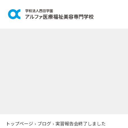
学科紹介
学校案
鍼灸学科
アルファの
柔道整復学科
教育理念
こども保育学科
施設紹介
介護福祉学科
アクセス
社会福祉士通信科
入学案
精神保健福祉士通信科
美容学科
募集学科
トップページ
›
ブログ
›
実習報告会終了しました