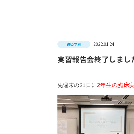
入試につ
イベントスケジュール
学費サポ
キャンパスライフ
就職支
2022.01.24
鍼灸学科
就職サポ
求人検索
実習報告会終了しまし
2年生の臨床
先週末の21日に