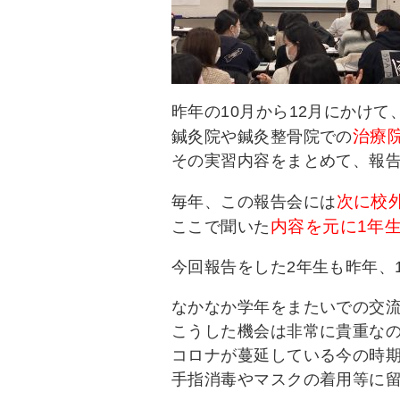
昨年の10月から12月にかけて
治療
鍼灸院や鍼灸整骨院での
その実習内容をまとめて、報
次に校
毎年、この報告会には
内容を元に1年
ここで聞いた
今回報告をした2年生も昨年、
なかなか学年をまたいでの交
こうした機会は非常に貴重な
コロナが蔓延している今の時
手指消毒やマスクの着用等に