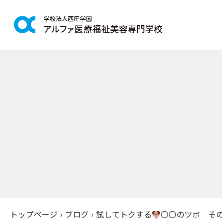
学科紹介
学校案
鍼灸学科
アルファの
柔道整復学科
教育理念
こども保育学科
施設紹介
介護福祉学科
アクセス
社会福祉士通信科
入学案
精神保健福祉士通信科
美容学科
募集学科
トップページ
›
ブログ
›
試してトクする
〇〇のツボ その