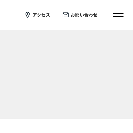
アクセス
お問い合わせ
在校生の皆さまへ
卒業生の皆さまへ
証明書の交付手続き申請について
新着情報
ブログ
コラム
お問い合わせ