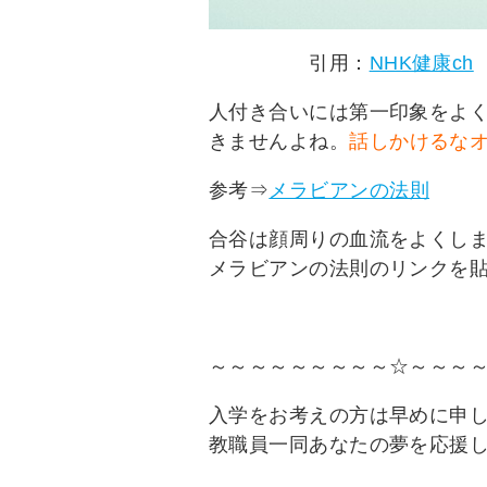
引用：
NHK健康ch
人付き合いには第一印象をよ
きませんよね。
話しかけるな
参考⇒
メラビアンの法則
合谷は顔周りの血流をよくし
メラビアンの法則のリンクを
～～～～～～～～～☆～～～
入学をお考えの方は早めに申
教職員一同あなたの夢を応援