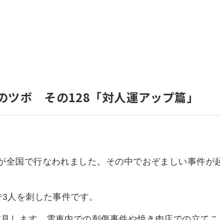
いて
よくあるご質問
ート
援
ート
システム
のツボ その128「対人運アップ篇」
験が全国で行なわれました。その中でおぞましい事件が
で3人を刺した事件です。
散見します。電車内での刺傷事件や焼き肉店での立てこ