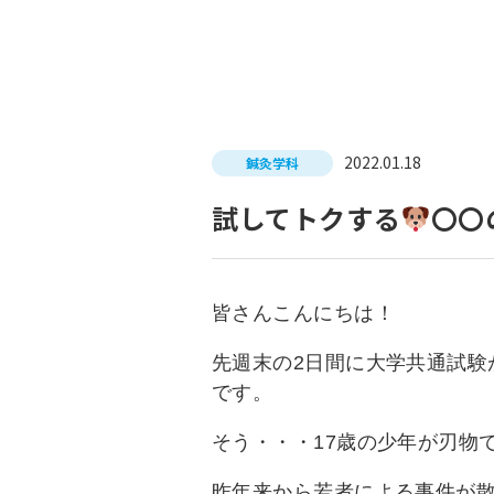
入試につ
イベントスケジュール
学費サポ
キャンパスライフ
就職支
2022.01.18
鍼灸学科
就職サポ
求人検索
試してトクする
〇〇
皆さんこんにちは！
先週末の2日間に大学共通試
です。
そう・・・17歳の少年が刃物
昨年来から若者による事件が