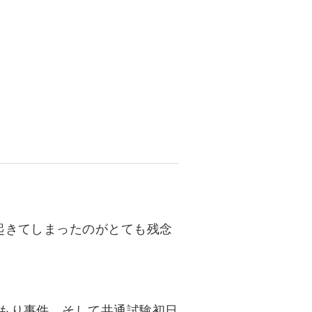
資料請求
インターネット出願
教職員採用情報
その他
個人情報の取り扱いについて
起きてしまったのがとても残念
もり事件。そして共通試験初日