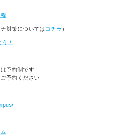
日程
ロナ対策については
コチラ
）
よう！
談は予約制です
りご予約ください
ampus/
ラム