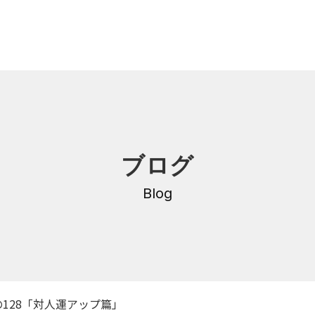
内
研修・講座
ブログ
DNA
介護支援専門員更新研修
・沿革
Blog
公共職業訓練
保育士養成科
介護福祉士養成科
内
寄付金のご案内
・学費
128「対人運アップ篇」