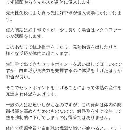
まず細菌やらウィルスが身体に侵入します。
先天性免疫により真っ先に好中球が侵入現場にかけつけま
す。
侵入初期は好中球ですが、少し長引く場合はマクロファー
ジが活躍をします。
このあたりで抗原提示をしたり、発熱物質を出したりと
様々な反応が体内に起こります。
生理学で出てきたセットポイントを思い出してほしいので
すが、白血球が免疫力を発揮するのに体温を上げたほうが
都合が良い。
そこでセットポイントを上げることによって体熱の産生を
亢進させ体温をあげます。
一般の人は勘違いしがちなのですが、この発熱は体内の防
衛機能を高めるためのものなので、解熱剤をすぐ投与して
熱を強制的に下げてしまうのは得策ではありません。
体内で病原物質と白血球の熾烈な戦いが終わると、セット