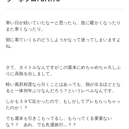
寄付金のご案内
よくあるご質問
寒い日が続いていたなーと思ったら、急に暖かくなったり
また寒くなったり。
在校生の皆さまへ
朝に着ていくものどうしようかなって迷ってしまいますよ
ね。
卒業生の皆さまへ
新着情報
さて、タイトルなんですがこの週末にめちゃめちゃ久しぶ
ブログ
りに高熱を出しまして。
コラム
軽い風邪程度なら引くことはあっても、熱が出るほどとな
お問い合わせ
ると一体何年ぶりなんだろう？というレベルなんです。
資料請求
しかも３９℃近かったので、もしかしてアレもらっちゃっ
たのか！？
インターネット出願
でも週末も引きこもってるし、もらってくる要素ない
教職員採用情報
な？？ あれ、でも先週旅行…？？