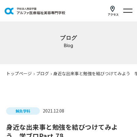
アクセス
学科紹介
ブログ
イベントスケジュール
Blog
キャンパスライフ
学校案内
トップページ
›
ブログ
›
身近な出来事と勉強を結びつけてみよう 学ブロ
入学案内
就職支援
2021.12.08
鍼灸学科
研修・講座
身近な出来事と勉強を結びつけてみよ
公共職業訓練
う 学ブロPart.78