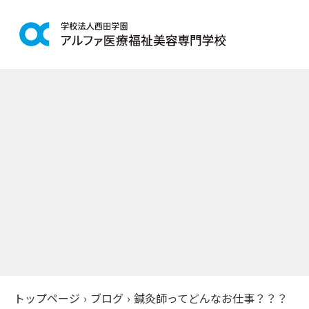
学科紹介
学校案
鍼灸学科
アルファの
柔道整復学科
教育理念
こども保育学科
施設紹介
介護福祉学科
アクセス
社会福祉士通信科
入学案
精神保健福祉士通信科
美容学科
募集学科
トップページ
›
ブログ
›
鍼灸師ってどんなお仕事？？？