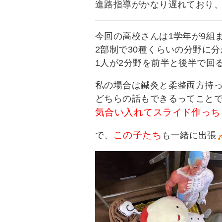
進路指導がかなり遅れており
今回の高校さんは1学年が9組
2部制で30種くらいの分野に
1人が2分野を前半と後半で回
私の場合は鍼灸と柔整両方持
どちらの話もできるってこと
気合い入れてスライド作っち
この子たち
で、
も一緒に出張