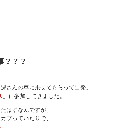
いて
よくあるご質問
ート
援
ート
システム
事？？？
報課さんの車に乗せてもらって出発。
ス
」に参加してきました。
ったはずなんですが、
とカブっていたりで、