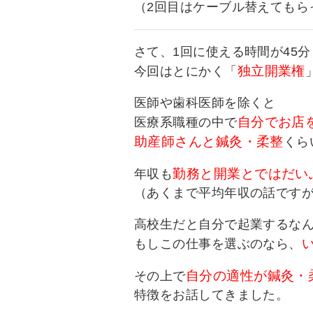
（2回目はケーブル替えてもら
さて、1回に使える時間が45
独立開業権
今回はとにかく「
医師や歯科医師を除くと
自分でお店
医療系職種の中で
助産師さんと鍼灸・柔整
くら
勤務と開業とではだい
年収も
（あくまで平均年収の話です
高校生だと自分で起業するな
もしこの仕事を選ぶのなら、
自分の適性が鍼灸・
その上で
特徴をお話してきました。