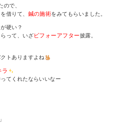
たので、
鍼の施術
肩を借りて、
をみてもらいました。
肩が硬い？
ビフォーアフター
もらって、いざ
披露。
パクトありますよね
キラ
持ってくれたならいいなー
」