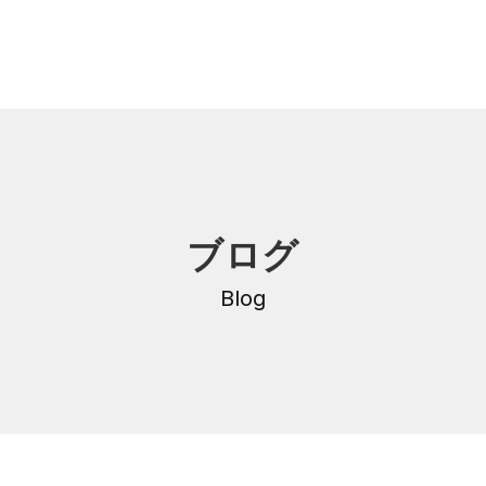
内
研修・講座
ブログ
DNA
介護支援専門員更新研修
・沿革
Blog
公共職業訓練
保育士養成科
介護福祉士養成科
内
寄付金のご案内
・学費