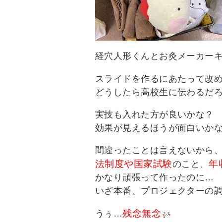
経穴人形くんとお灸メーカー
スライドを作るにあたって改
どうしたら高校生に伝わるだ
実技も入れた方が良いかな？
効果が見えるほうが面白いか
間違ったことは言えないから
法制度や国家試験
年
のこと、
かなり頑張って作ったのに…
いざ本番、プロジェクターの
残念無念
うぅ…