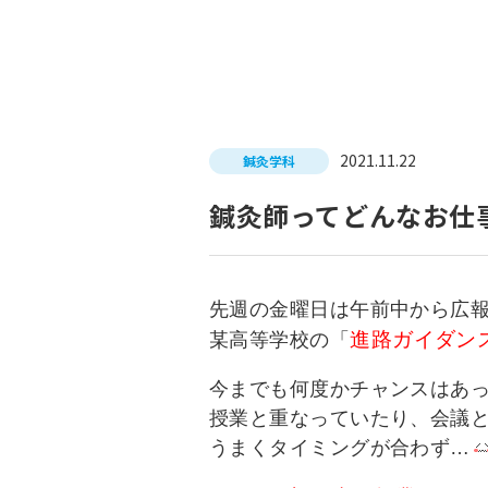
入試につ
イベントスケジュール
学費サポ
キャンパスライフ
就職支
2021.11.22
鍼灸学科
就職サポ
求人検索
鍼灸師ってどんなお仕
先週の金曜日は午前中から広
進路ガイダン
某高等学校の「
今までも何度かチャンスはあ
授業と重なっていたり、会議
うまくタイミングが合わず…