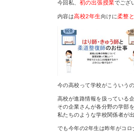
初の出張授業
今回私、
でござ
高校2年生
柔整
内容は
向けに
今の高校って学校がこういう
高校が進路情報を扱っている
その企業さんが各分野の学部
私たちのような学校関係者が
でも今年の2年生は昨年がコロ