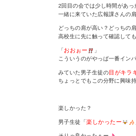
2回目の会では少し時間があっ
一緒に来ていた広報課さんの
どっちの肩が高い？どっちの
高校生に先に触って確認して
おおぉー
「
」
こういうのがやっぱ一番イン
目がキラ
みていた男子生徒の
ちょっとでもこの分野に興味
楽しかった？
楽しかったー
男子生徒「
そりゃ良かったぁー