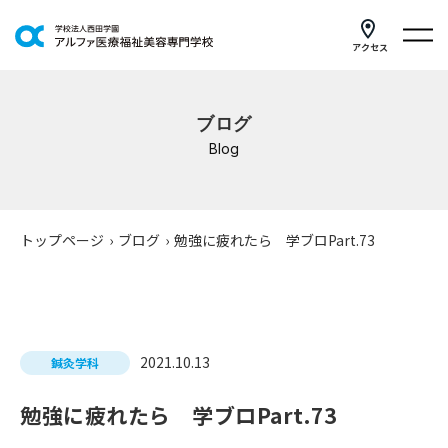
アクセス
学科紹介
ブログ
イベントスケジュール
Blog
キャンパスライフ
学校案内
トップページ
›
ブログ
›
勉強に疲れたら 学ブロPart.73
入学案内
就職支援
2021.10.13
鍼灸学科
研修・講座
勉強に疲れたら 学ブロPart.73
公共職業訓練