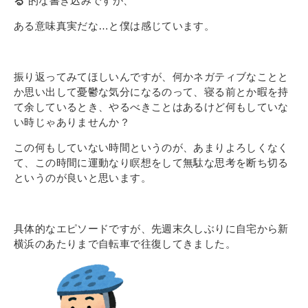
る
”的な書き込みですが、
その他
個人情報の取り扱いについて
ある意味真実だな…と僕は感じています。
振り返ってみてほしいんですが、何かネガティブなことと
か思い出して憂鬱な気分になるのって、寝る前とか暇を持
て余しているとき、やるべきことはあるけど何もしていな
い時じゃありませんか？
1号館総合受付：〒194-0022 東京都町田市森野1-7-8
この何もしていない時間というのが、あまりよろしくなく
TEL：042-729-1026 (平日8時30分〜17時30分)
て、この時間に運動なり瞑想をして無駄な思考を断ち切る
というのが良いと思います。
具体的なエピソードですが、先週末久しぶりに自宅から新
横浜のあたりまで自転車で往復してきました。