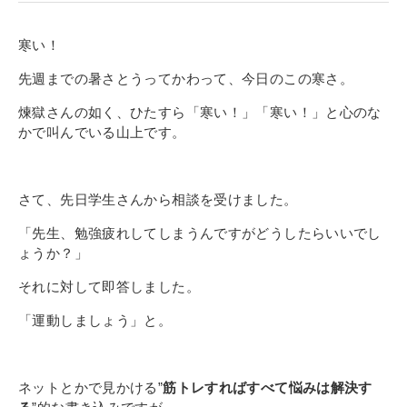
寄付金のご案内
寒い！
よくあるご質問
先週までの暑さとうってかわって、今日のこの寒さ。
在校生の皆さまへ
煉獄さんの如く、ひたすら「寒い！」「寒い！」と心のな
かで叫んでいる山上です。
卒業生の皆さまへ
新着情報
さて、先日学生さんから相談を受けました。
ブログ
「先生、勉強疲れしてしまうんですがどうしたらいいでし
ょうか？」
コラム
お問い合わせ
それに対して即答しました。
資料請求
「運動しましょう」と。
インターネット出願
教職員採用情報
ネットとかで見かける”
筋トレすればすべて悩みは解決す