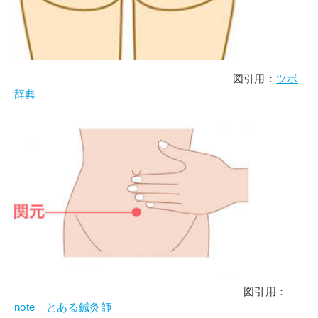
図引用：
ツボ
辞典
図引用：
note とある鍼灸師