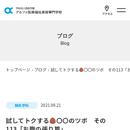
アクセス
学科紹介
ブログ
イベントスケジュール
Blog
キャンパスライフ
学校案内
トップページ
›
ブログ
›
試してトクする
〇〇のツボ その113「
入学案内
就職支援
2021.09.21
鍼灸学科
研修・講座
試してトクする
〇〇のツボ その
公共職業訓練
113「お腹の張り篇」