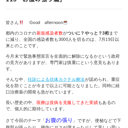
寄付金のご案内
よくあるご質問
皆さん
Good afternoon
在校生の皆さまへ
都内のコロナの
新規感染者数
が
ついに？やっと？3桁
まで
に減り、全国の感染者数も3000人を切るのは、7月19日以
来とのことです。
卒業生の皆さまへ
今月末で緊急事態宣言を全面的に解除になるかという政府
新着情報
の見方がありますが、専門家は慎重にという意見もありま
す。
ブログ
そんな中、
往診による抗体カクテル療法
が認められ、重症
コラム
化を防ぐことが今まで以上に可能となりました。同時に経
お問い合わせ
口治療薬の開発も急がれています。
資料請求
長い歴史の中、
医療は疫病を克服してきた実績
もあるの
で、個人的に期待しています。
インターネット出願
教職員採用情報
お腹の張り
さて今回のテーマ「
」ですが、便秘などで下
腹部が張ったり、腸内にガスが溜まったりして苦しい思い