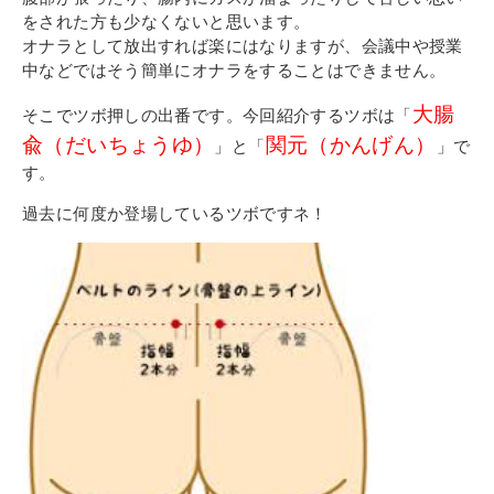
その他
をされた方も少なくないと思います。
個人情報の取り扱いについて
オナラとして放出すれば楽にはなりますが、会議中や授業
中などではそう簡単にオナラをすることはできません。
大腸
そこでツボ押しの出番です。今回紹介するツボは「
兪（だいちょうゆ）
関元（かんげん）
」と「
」で
す。
過去に何度か登場しているツボですネ！
1号館総合受付：〒194-0022 東京都町田市森野1-7-8
TEL：042-729-1026 (平日8時30分〜17時30分)