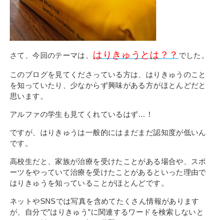
その他
個人情報の取り扱いについて
はりきゅうとは？？
さて、今回のテーマは、
でした。
このブログを見てくださっている方は、はりきゅうのこと
を知っていたり、少なからず興味がある方がほとんどだと
思います。
1号館総合受付：〒194-0022 東京都町田市森野1-7-8
TEL：042-729-1026 (平日8時30分〜17時30分)
アルファの学生も見てくれているはず…！
ですが、はりきゅうは一般的にはまだまだ認知度が低いん
です。
高校生だと、家族が治療を受けたことがある場合や、スポ
ーツをやっていて治療を受けたことがあるといった理由で
はりきゅうを知っていることがほとんどです。
ネットやSNSでは写真を含めてたくさん情報があります
が、自分で”はりきゅう”に関連するワードを検索しないと