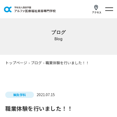
アクセス
学科紹介
ブログ
イベントスケジュール
Blog
キャンパスライフ
学校案内
トップページ
›
ブログ
›
職業体験を行いました！！
入学案内
就職支援
2021.07.15
鍼灸学科
研修・講座
職業体験を行いました！！
公共職業訓練