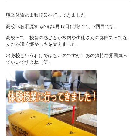
寄付金のご案内
職業体験の出張授業へ行ってきました。
よくあるご質問
高校へお邪魔するのは6月17日に続いて、2回目です。
在校生の皆さまへ
高校って、校舎の感じとか校内や生徒さんの雰囲気ってな
んだか凄く懐かしさを覚えました。
卒業生の皆さまへ
出身校というわけではないのですが、あの独特な雰囲気っ
ていいですよね（笑）
新着情報
ブログ
コラム
お問い合わせ
資料請求
インターネット出願
教職員採用情報