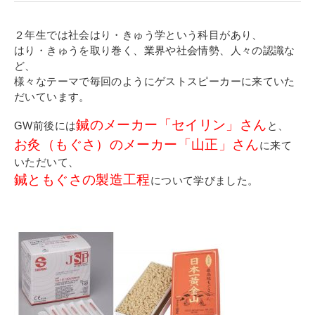
寄付金のご案内
２年生では社会はり・きゅう学という科目があり、
よくあるご質問
はり・きゅうを取り巻く、業界や社会情勢、人々の認識な
ど、
在校生の皆さまへ
様々なテーマで毎回のようにゲストスピーカーに来ていた
だいています。
卒業生の皆さまへ
鍼のメーカー「セイリン」さん
GW前後には
と、
お灸（もぐさ）のメーカー「山正」さん
に来て
新着情報
いただいて、
ブログ
鍼ともぐさの製造工程
について学びました。
コラム
お問い合わせ
資料請求
インターネット出願
教職員採用情報