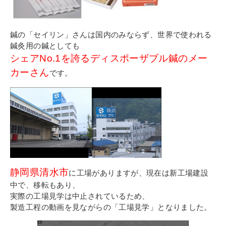
その他
個人情報の取り扱いについて
鍼の「セイリン」さんは国内のみならず、世界で使われる
鍼灸用の鍼としても
シェアNo.1を誇るディスポーザブル鍼のメー
カーさん
です。
1号館総合受付：〒194-0022 東京都町田市森野1-7-8
TEL：042-729-1026 (平日8時30分〜17時30分)
静岡県清水市
に工場がありますが、現在は新工場建設
中で、移転もあり、
実際の工場見学は中止されているため、
製造工程の動画を見ながらの「工場見学」となりました。