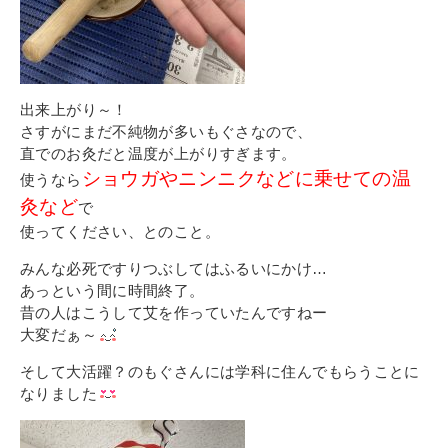
出来上がり～！
さすがにまだ不純物が多いもぐさなので、
直でのお灸だと温度が上がりすぎます。
ショウガやニンニクなどに乗せての温
使うなら
灸など
で
使ってください、とのこと。
みんな必死ですりつぶしてはふるいにかけ…
あっという間に時間終了。
昔の人はこうして艾を作っていたんですねー
大変だぁ～
そして大活躍？のもぐさんには学科に住んでもらうことに
なりました