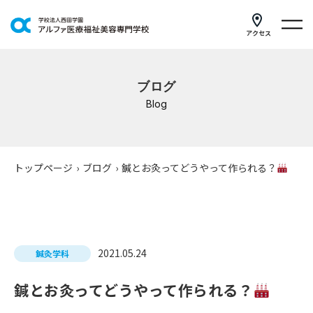
アクセス
学科紹介
ブログ
イベントスケジュール
Blog
キャンパスライフ
学校案内
トップページ
›
ブログ
›
鍼とお灸ってどうやって作られる？
入学案内
就職支援
2021.05.24
鍼灸学科
研修・講座
鍼とお灸ってどうやって作られる？
公共職業訓練