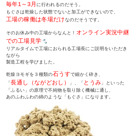
毎年1～3月
に行われるのだそう。
もぐさは乾燥した状態でないと加工ができないので、
工場の稼働は冬場だけ
なのだそうです。
オンライン実況中継
そのお休み中の工場からなんと！
での工場見学
リアルタイムで工場におられる工場長にご説明をいただき
ながら
製造工程を学びました。
石うす
乾燥ヨモギを３種類の
で細かく砕き、
長通し（ながどおし）
とうみ
「
」、「
」といった
「ふるい」の原理で不純物を取り除く機械に通し、
あのふわふわの綿のような「もぐさ」になります。