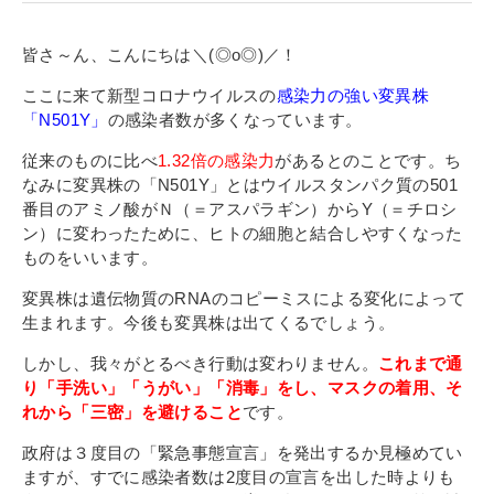
寄付金のご案内
皆さ～ん、こんにちは＼(◎o◎)／！
よくあるご質問
ここに来て新型コロナウイルスの
感染力の強い変異株
「N501Y」
の感染者数が多くなっています。
在校生の皆さまへ
従来のものに比べ
1.32倍の感染力
があるとのことです。ち
卒業生の皆さまへ
なみに変異株の「N501Y」とはウイルスタンパク質の501
番目のアミノ酸がＮ（＝アスパラギン）からY（＝チロシ
新着情報
ン）に変わったために、ヒトの細胞と結合しやすくなった
ものをいいます。
ブログ
変異株は遺伝物質のRNAのコピーミスによる変化によって
コラム
生まれます。今後も変異株は出てくるでしょう。
お問い合わせ
しかし、我々がとるべき行動は変わりません。
これまで通
資料請求
り「手洗い」「うがい」「消毒」をし、マスクの着用、そ
れから「三密」を避けること
です。
インターネット出願
政府は３度目の「緊急事態宣言」を発出するか見極めてい
教職員採用情報
ますが、すでに感染者数は2度目の宣言を出した時よりも