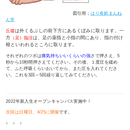
図引用；
はり灸処まんね
ん堂
丘墟
は外くるぶしの前下方にあるくぼみに取ります。一
方
（足）臨泣
は、足の薬指と小指の間にあり、指の付け
根といわれるところに取ります。
それぞれのツボは
痛気持ちいいくらいの強
さで押さえ、5
秒から10秒間押さえてください。その後、１度圧を緩め
て、ふた呼吸くらいおいてから、また圧を入れてくださ
い。これを3回～5回繰り返してみてください。
2022年新入生オープンキャンパス実施中！
次回は日曜日。4/25に開催
です。
↓ ↓ ↓