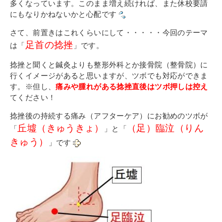
その他
多くなっています。このまま増え続ければ、また休校要請
にもなりかねないかと心配です
個人情報の取り扱いについて
さて、前置きはこれくらいにして・・・・・今回のテーマ
足首の捻挫
は「
」です。
捻挫と聞くと鍼灸よりも整形外科とか接骨院（整骨院）に
行くイメージがあると思いますが、ツボでも対応ができま
す。※但し、
痛みや腫れがある捻挫直後はツボ押しは控え
てください！
1号館総合受付：〒194-0022 東京都町田市森野1-7-8
TEL：042-729-1026 (平日8時30分〜17時30分)
捻挫後の持続する痛み（アフターケア）にお勧めのツボが
丘墟（きゅうきょ）
（足）臨泣（りん
「
」と「
きゅう）
」です