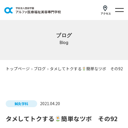
アクセス
学科紹介
ブログ
イベントスケジュール
Blog
キャンパスライフ
学校案内
トップページ
›
ブログ
›
タメしてトクする
簡単なツボ その92
入学案内
就職支援
2021.04.20
鍼灸学科
研修・講座
タメしてトクする
簡単なツボ その92
公共職業訓練