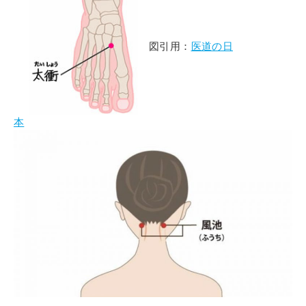
図引用：
医道の日
本