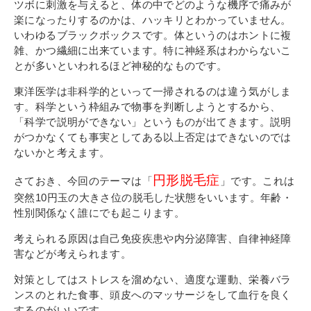
就職サポート
ツボに刺激を与えると、体の中でどのような機序で痛みが
楽になったりするのかは、ハッキリとわかっていません。
求人検索システム
いわゆるブラックボックスです。体というのはホントに複
雑、かつ繊細に出来ています。特に神経系はわからないこ
とが多いといわれるほど神秘的なものです。
研修・講座
東洋医学は非科学的といって一掃されるのは違う気がしま
介護支援専門員更新研修
す。科学という枠組みで物事を判断しようとするから、
「科学で説明ができない」というものが出てきます。説明
がつかなくても事実としてある以上否定はできないのでは
公共職業訓練
ないかと考えます。
保育士養成科
円形脱毛症
さておき、今回のテーマは「
」です。これは
介護福祉士養成科
突然10円玉の大きさ位の脱毛した状態をいいます。年齢・
性別関係なく誰にでも起こります。
寄付金のご案内
考えられる原因は自己免疫疾患や内分泌障害、自律神経障
害などが考えられます。
よくあるご質問
対策としてはストレスを溜めない、適度な運動、栄養バラ
ンスのとれた食事、頭皮へのマッサージをして血行を良く
在校生の皆さまへ
するのがいいです。