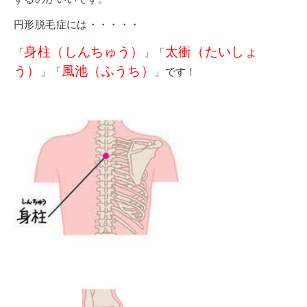
卒業生の皆さまへ
円形脱毛症には・・・・・
証明書の交付手続き申請について
身柱（しんちゅう）
太衝（たいしょ
「
」「
う）
風池（ふうち）
」「
」です！
新着情報
ブログ
コラム
お問い合わせ
資料請求
インターネット出願
教職員採用情報
その他
個人情報の取り扱いについて