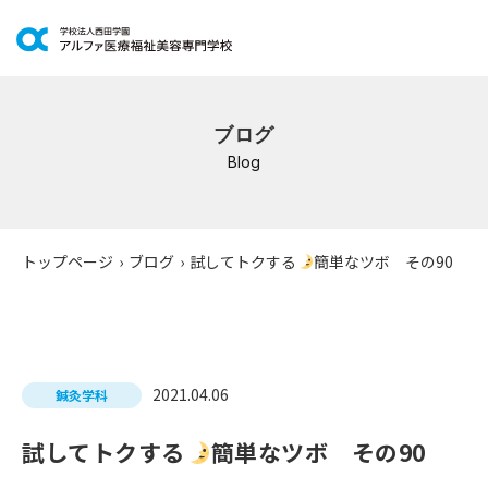
学科紹介
鍼灸学科
ブログ
Blog
柔道整復学科
こども保育学科
介護福祉学科
トップページ
›
ブログ
›
試してトクする
簡単なツボ その90
社会福祉士通信科
精神保健福祉士通信科
美容学科
2021.04.06
鍼灸学科
イベントスケジュール
試してトクする
簡単なツボ その90
キャンパスライフ