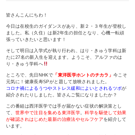
学校案内
皆さんこんにちわ！
アルファのDNA
今日は在校生のガイダンスがあり、新２・３年生が登校し
教育理念・沿革
ました。私（久住）は新2年生の担任となり、心機一転頑
張っていきたいと思います！
施設紹介
そして明日は入学式が執り行われ、はり・きゅう学科は新
アクセス
たに27名の新入生を迎えます。ようこそ、アルファのは
り・きゅう学科へ
入学案内
ところで、先日NHKで
「東洋医学ホントのチカラ」
今こそ
元気に！健康長寿SPがと題して放映されました。
募集学科・学費
コロナ禍によるうつやストレス緩和によいとされるツボ
が
入試について
紹介されたりしました。皆さんご覧になりましたか？
学費サポート
この番組は西洋医学では手が届かない症状の解決策とし
て、
世界中で注目を集める東洋医学
。
科学を駆使して効果
が確認されはじめた最新の治療法やセルフケア
を紹介して
就職支援
います。