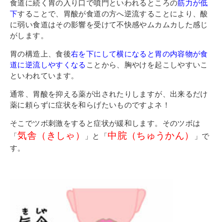
その他
食道に続く胃の入り口で噴門といわれるところの
筋力が低
下
することで、胃酸が食道の方へ逆流することにより、酸
個人情報の取り扱いについて
に弱い食道はその影響を受けて不快感やムカムカした感じ
がします。
胃の構造上、食後
右を下にして横になると胃の内容物が食
道に逆流しやすくなる
ことから、胸やけを起こしやすいこ
といわれています。
通常、胃酸を抑える薬が出されたりしますが、出来るだけ
薬に頼らずに症状を和らげたいものですよネ！
1号館総合受付：〒194-0022 東京都町田市森野1-7-8
TEL：042-729-1026 (平日8時30分〜17時30分)
そこでツボ刺激をすると症状が緩和します。そのツボは
気舎（きしゃ）
中脘（ちゅうかん）
「
」と「
」で
す。