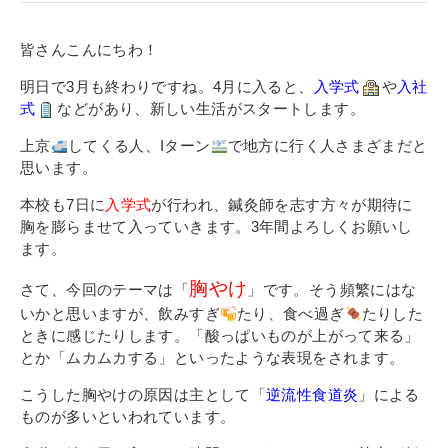
寄付金のご案内
皆さんこんにちわ！
よくあるご質問
明日で3月も終わりですね。4月に入ると、
入学式
や
入社
式
などがあり、新しい生活がスタートします。
在校生の皆さまへ
上京
してくる人、Iターン
で地方に行く人さまざまだと
卒業生の皆さまへ
思います。
本校も7日に
入学式
が行われ、鍼灸師を志す方々が期待に
新着情報
胸を膨らませて入っていきます。3年間よろしくお願いし
ブログ
ます。
コラム
胸やけ
さて、今回のテーマは「
」です。そう頻繁にはな
お問い合わせ
いかと思いますが、飲みすぎ
たり、食べ過ぎ
たりした
ときに感じたりします。「酸っぱいものが上がって来る」
資料請求
とか「ムカムカする」といったような表現をされます。
インターネット出願
こうした胸やけの原因は主として「
逆流性食道炎
」による
教職員採用情報
ものが多いといわれています。