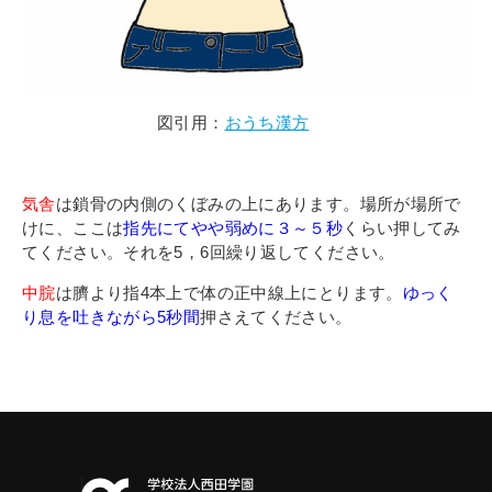
図引用：
おうち漢方
気舎
は鎖骨の内側のくぼみの上にあります。場所が場所で
けに、ここは
指先にてやや弱めに３～５秒
くらい押してみ
てください。それを5，6回繰り返してください。
中脘
は臍より指4本上で体の正中線上にとります。
ゆっく
り息を吐きながら5秒間
押さえてください。