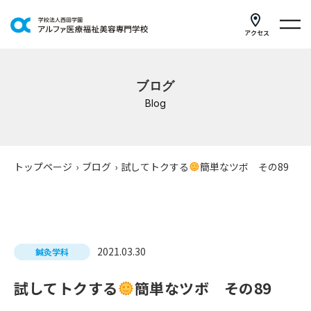
アクセス
学科紹介
ブログ
イベントスケジュール
Blog
キャンパスライフ
学校案内
トップページ
›
ブログ
›
試してトクする
簡単なツボ その89
入学案内
就職支援
2021.03.30
鍼灸学科
研修・講座
試してトクする
簡単なツボ その89
公共職業訓練