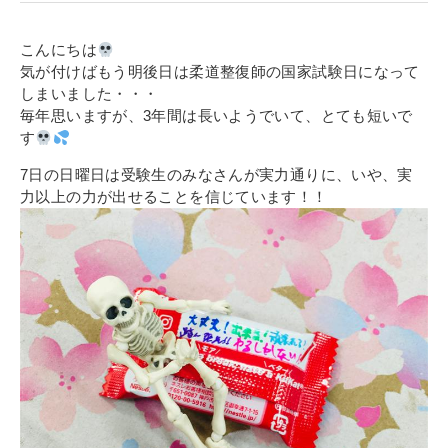
寄付金のご案内
こんにちは
よくあるご質問
気が付けばもう明後日は柔道整復師の国家試験日になって
しまいました・・・
在校生の皆さまへ
毎年思いますが、3年間は長いようでいて、とても短いで
す
卒業生の皆さまへ
7日の日曜日は受験生のみなさんが実力通りに、いや、実
力以上の力が出せることを信じています！！
新着情報
ブログ
コラム
お問い合わせ
資料請求
インターネット出願
教職員採用情報