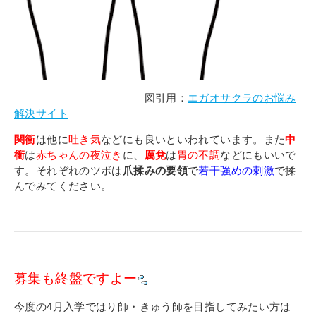
図引用：
エガオサクラのお悩み
解決サイト
関衝
は他に
吐き気
などにも良いといわれています。また
中
衝
は
赤ちゃんの夜泣き
に、
厲兌
は
胃の不調
などにもいいで
す。それぞれのツボは
爪揉みの要領
で
若干強めの刺激
で揉
んでみてください。
募集も終盤ですよー
今度の4月入学ではり師・きゅう師を目指してみたい方は