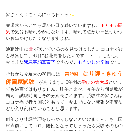
寄付金のご案内
皆さ～ん！こ～んに～ちわ～ッ
よくあるご質問
先週末からとても暖かい日が続いていますね。
ポカポカ陽
気
で気分も晴れやかになります。晴れて暖かい日はついつ
在校生の皆さまへ
いお出かけしたくなりますよね。
卒業生の皆さまへ
通勤途中に
が咲いているのを見つけました。コロナがひ
と段落して、4月にお花見をしたいです・・・。しかし、
新着情報
今はまだ
緊急事態宣言下
ですので、
もう少しの辛抱
です。
ブログ
はり師・きゅう
それから今週末の28日には「
第29回
師国家試験
コラム
」があります。3年間の
学びの集大成
といっ
ても過言ではありません。昨年と比べ、今年から問題数が
お問い合わせ
増え、試験時間もその分延長されます。受験生の皆さんは
資料請求
コロナ禍で行う国試とあって、今までにない緊張や不安な
どが入り乱れていることと思います。
インターネット出願
例年より体調管理をしっかりしないといけません。もし国
教職員採用情報
試直前にしてコロナ陽性となってしまったら受験そのもの