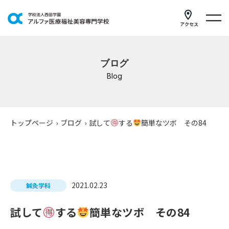
アクセス
学科紹介
ブログ
イベントスケジュール
Blog
キャンパスライフ
学校案内
トップページ
›
ブログ
›
試して
する
簡単なツボ その84
入学案内
就職支援
2021.02.23
鍼灸学科
研修・講座
試して
する
簡単なツボ その84
公共職業訓練