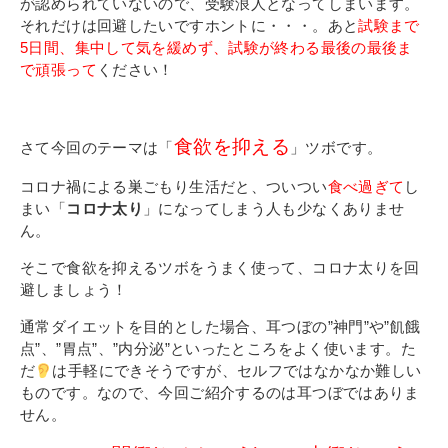
その他
が認められていないので、受験浪人となってしまいます。
それだけは回避したいですホントに・・・。あと
試験まで
個人情報の取り扱いについて
5日間、集中して気を緩めず、試験が終わる最
後の最後ま
で頑張って
ください！
食欲を抑える
さて今回のテーマは「
」ツボです。
コロナ禍による巣ごもり生活だと、ついつい
食べ過ぎて
し
まい「
コロナ太り
」になってしまう人も少なくありませ
1号館総合受付：〒194-0022 東京都町田市森野1-7-8
ん。
TEL：042-729-1026 (平日8時30分〜17時30分)
そこで食欲を抑えるツボをうまく使って、コロナ太りを回
避しましょう！
通常ダイエットを目的とした場合、耳つぼの”神門”や”飢餓
点”、”胃点”、”内分泌”といったところをよく使います。た
だ
は手軽にできそうですが、セルフではなかなか難しい
ものです。なので、今回ご紹介するのは耳つぼではありま
せん。