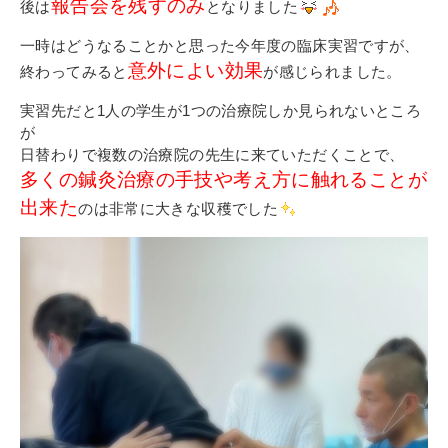
その他
報告会を残すのみ
後は
となりました
個人情報の取り扱いについて
一時はどうなることかと思った今年度の臨床実習ですが、
意外によい効果
終わってみると
が感じられました。
実習先だと1人の学生が1つの治療院しか見られないところ
が
日替わりで複数の治療院の先生に来ていただくことで、
多くの鍼灸治療の手技や考え方に触れることが
出来た
のは非常に大きな収穫でした
1号館総合受付：〒194-0022 東京都町田市森野1-7-8
TEL：042-729-1026 (平日8時30分〜17時30分)