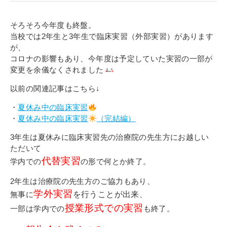
寄付金のご案内
そろそろ今年度も終盤。
よくあるご質問
当校では2年生と3年生で臨床実習（外部実習）があります
が、
在校生の皆さまへ
コロナの影響もあり、今年度は予定していた実習の一部が
変更を余儀なくされました
卒業生の皆さまへ
以前の関連記事はこちら↓
新着情報
・
夏休み中の臨床実習
・
夏休み中の臨床実習
（完結編）
ブログ
3年生は夏休みに臨床実習先の治療院の先生方にお越しい
コラム
ただいて
お問い合わせ
代替実習
学内での
の形で何とか終了。
資料請求
2年生は治療院の先生方のご協力もあり、
学外実習
インターネット出願
無事に
を行うことが出来
、
授業形式での実習
一部は学内での
も終了。
教職員採用情報