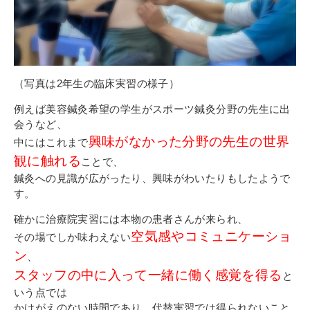
（写真は2年生の臨床実習の様子）
例えば美容鍼灸希望の学生がスポーツ鍼灸分野の先生に出
会うなど、
興味がなかった分野の先生の世界
中にはこれまで
観に触れる
ことで、
鍼灸への見識が広がったり、興味がわいたりもしたようで
す。
確かに治療院実習には本物の患者さんが来られ、
空気感やコミュニケーショ
その場でしか味わえない
ン
、
スタッフの中に入って一緒に働く感覚を得る
と
いう点では
かけがえのない時間であり、代替実習では得られないこと