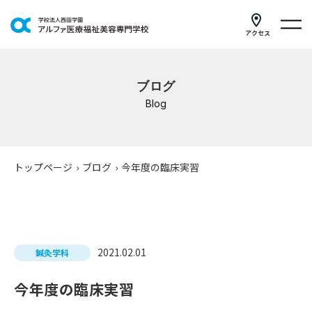
アクセス
学科紹介
ブログ
イベントスケジュール
Blog
キャンパスライフ
学校案内
トップページ
›
ブログ
›
今年度の臨床実習
入学案内
就職支援
2021.02.01
鍼灸学科
研修・講座
今年度の臨床実習
公共職業訓練