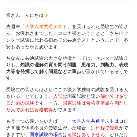
寄付金のご案内
皆さんこんにちは
よくあるご質問
先週末「
大学入学共通テスト
」
を受けられた受験生の皆さ
ん、お疲れさまでした。コロナ禍ということと、さらにセ
在校生の皆さまへ
ンター試験に代わる初めての共通テストということで、不
安もあったかと思います。
卒業生の皆さまへ
ちなみに共通試験の大きな特徴としては、センター試験よ
新着情報
りも、
知識の理解の質を問う問題、思考力、判断力、表現
力等を発揮して解く問題などに重点
が置かれているそうで
ブログ
す。
コラム
受験生の皆さんはさらにこの後大学独自の試験を受ける人
お問い合わせ
もいることでしょう。
入試は
国家試験と違い
篩い分けをす
るための試験
です。一方、
国家試験は合格基準点を満たし
資料請求
た人であれば資格取得
ができます。
インターネット出願
もう一つの違いをいえば・・・
大学入学共通テストは
コロ
教職員採用情報
ナ関連で体調不良の受験生がいた場合、
別日程で受験
がで
きますが、
国家試験の場合
は
追試はありません
。どれだけ