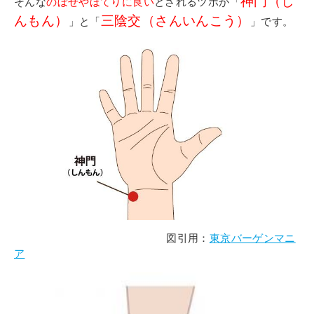
神門（し
そんな
のぼせやほてりに良い
とされるツボが「
んもん）
三陰交（さんいんこう）
」と「
」です。
図引用：
東京バーゲンマニ
ア