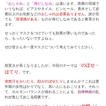
「
おしゃれ
」と「
身だしなみ
」は違います。医療の現場で
いうなれば、ピアスやネイル、ピンヒール、香水そして必
要以上のお化粧などの
おしゃれは必要ありません
。誰が見
ても「
清潔感がある
」ものが身だしなみであると教育され
ます。
せっかくマスクをつけていても効果が薄いものであった
ら、もったいないですよねぇ
。
ぜひ皆さん今一度マスクについて考えてみてください。
のぼせ・
前置きが長くなりましたが、今回のテーマは「
ほてり
」です。
突然汗をかいたり、顔がのぼせたり
しませんか？これは更
年期の女性ばかりでなく、若い人にもおこります。それっ
て、ホルモンバランスが崩れることによる、
自律神経の乱
れ
が生じておこる症状
です。