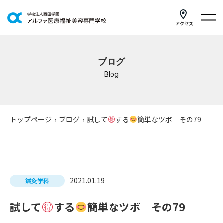
アクセス
学科紹介
ブログ
イベントスケジュール
Blog
キャンパスライフ
学校案内
トップページ
›
ブログ
›
試して
する
簡単なツボ その79
入学案内
就職支援
2021.01.19
鍼灸学科
研修・講座
試して
する
簡単なツボ その79
公共職業訓練