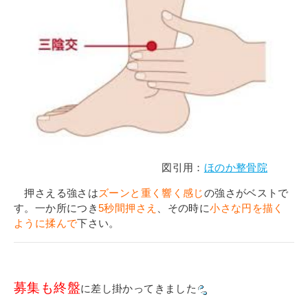
図引用：
ほのか整骨院
押さえる強さは
ズーンと重く響く感じ
の強さがベストで
す。一か所につき
5秒間押さえ
、その時に
小さな円を描く
ように揉んで
下さい。
募集も終盤
に差し掛かってきました