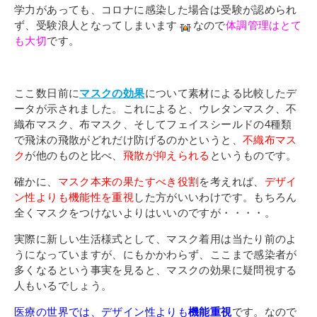
その他
学力があっても、コロナに感染した場合は受験が認められ
個人情報の取り扱いについて
ず、受験浪人となってしまいます
なので
体調管理はとて
も大切
です。
ここ数日前に
マスクの効果
について素材による比較したデ
ータが示されました。これによると、ウレタンマスク、不
織布マスク、布マスク、そしてフェイスシールドの4種類
で飛沫の飛散がどれだけ防げるのかというと、
不織布マス
1号館総合受付：〒194-0022 東京都町田市森野1-7-8
ク
が他のものと比べ、
飛散が抑えられる
というものです。
TEL：042-729-1026 (平日8時30分〜17時30分)
確かに、
マスク本来の果たすべき役割
を考えれば、
デザイ
ン性よりも機能性を重視
した方がいいわけです。もちろん
全くマスクをつけないよりはいいのですが・・・・。
実際に新しい生活様式として、マスク着用は当たり前のよ
うになっていますが、にもかかわらず、ここまで感染者が
多くなるという事実を見ると、マスクの効果に疑問視する
人もいるでしょう。
医療の世界では、デザイン性よりも
機能重視
です。なので