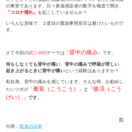
その他
の事実であります。日々新規感染者の数字を報道で聞き、
個人情報の取り扱いについて
「コロナ慣れ」
を起こしていませんか？
いろんな意味で、
２度目の緊急事態宣言は避けたいもので
す。
背中の痛み
さて今回の
試ツボ
のテーマは「
」です。
1号館総合受付：〒194-0022 東京都町田市森野1-7-8
何もしなくても背中が痛い
、
背中の痛みで呼吸が苦しい
、
TEL：042-729-1026 (平日8時30分〜17時30分)
起き上がるときに背中が痛い
という経験はありますか？
私自身、背中の痛みを感じています。そんな時、お勧めし
膏肓（こうこう）
後渓（こう
たいツボが「
」と「
けい）
」です。
図
引用：
医道の日本