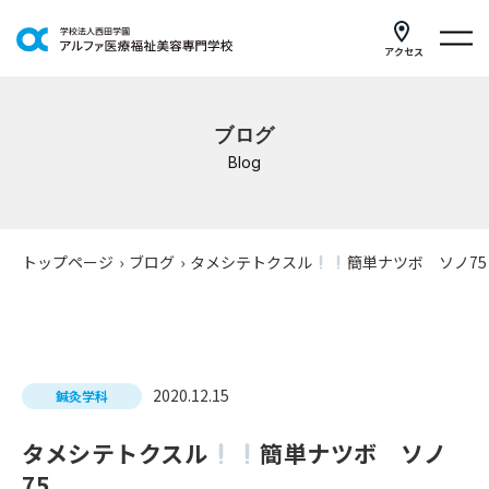
アクセス
学科紹介
ブログ
イベントスケジュール
Blog
キャンパスライフ
学校案内
トップページ
›
ブログ
›
タメシテトクスル
簡単ナツボ ソノ75
入学案内
就職支援
2020.12.15
鍼灸学科
研修・講座
タメシテトクスル
簡単ナツボ ソノ
公共職業訓練
75