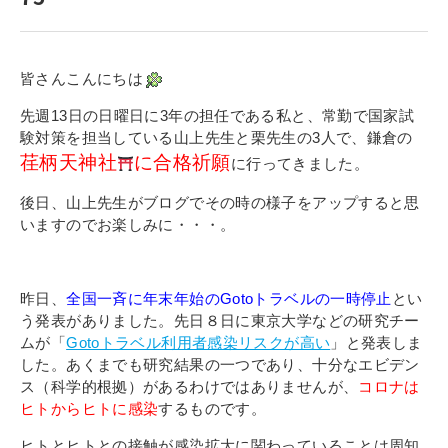
寄付金のご案内
よくあるご質問
皆さんこんにちは
在校生の皆さまへ
先週13日の日曜日に3年の担任である私と、常勤で国家試
験対策を担当している山上先生と栗先生の3人で、鎌倉の
荏柄天神社
に合格祈願
卒業生の皆さまへ
に行ってきました。
後日、山上先生がブログでその時の様子をアップすると思
新着情報
いますのでお楽しみに・・・。
ブログ
コラム
昨日、
全国一斉に年末年始のGotoトラベルの一時停止
とい
お問い合わせ
う発表がありました。先日８日に東京大学などの研究チー
ムが「
Gotoトラベル利用者感染リスクが高い
」と発表しま
資料請求
した。あくまでも研究結果の一つであり、十分なエビデン
インターネット出願
ス（科学的根拠）があるわけではありませんが、
コロナは
ヒトからヒトに感染
するものです。
教職員採用情報
ヒトとヒトとの接触が感染拡大に関わっていることは周知