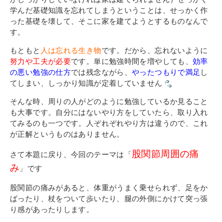
その他
学んだ基礎知識を忘れてしまうということは、せっかく作
個人情報の取り扱いについて
った基礎を壊して、そこに家を建てようとするものなんで
す。
もともと
人は忘れる生き物
です。だから、忘れないように
努力や工夫が必要
です。単に勉強時間を増やしても、
効率
の悪い勉強の仕方
では残念ながら、
やったつもりで満足
し
てしまい、しっかり知識が定着していません
そんな時、周りの人がどのように勉強しているか見ること
1号館総合受付：〒194-0022 東京都町田市森野1-7-8
も大事です。自分にはないやり方をしていたら、取り入れ
TEL：042-729-1026 (平日8時30分〜17時30分)
てみるのも一つです。人ぞれぞれやり方は違うので、これ
が正解というものはありません。
股関節周囲の痛
さて本題に戻り、今回のテーマは「
み
」です
股関節の痛みがあると、体重がうまく乗せられず、足をか
ばったり、杖をついて歩いたり、腿の外側にかけて突っ張
り感があったりします。