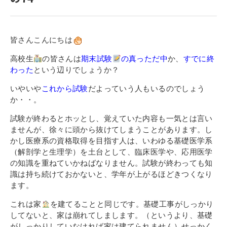
寄付金のご案内
よくあるご質問
皆さんこんにちは
在校生の皆さまへ
高校生
の皆さんは
期末試験
の真っただ中
か、
すでに終
わった
という辺りでしょうか？
卒業生の皆さまへ
いやいや
これから試験
だよっていう人もいるのでしょう
か・・。
新着情報
試験が終わるとホッとし、覚えていた内容も一気とは言い
ブログ
ませんが、徐々に頭から抜けてしまうことがあります。し
かし医療系の資格取得を目指す人は、いわゆる基礎医学系
コラム
（解剖学と生理学）を土台として、臨床医学や、応用医学
お問い合わせ
の知識を重ねていかねばなりません。試験が終わっても知
識は持ち続けておかないと、学年が上がるほどきつくなり
資料請求
ます。
インターネット出願
これは家
を建てることと同じです。基礎工事がしっかり
教職員採用情報
してないと、家は崩れてしまします。（というより、基礎
がしっかりしていなければ家は建てられません）せっかく