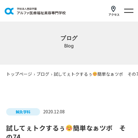
アクセス
学科紹介
ブログ
イベントスケジュール
Blog
キャンパスライフ
学校案内
トップページ
›
ブログ
›
試してぇトクするぅ
簡単なぁツボ その7
入学案内
就職支援
2020.12.08
鍼灸学科
研修・講座
試してぇトクするぅ
簡単なぁツボ そ
公共職業訓練
の74