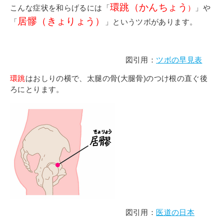
環跳（かんちょう
こんな症状を和らげるには「
）
」や
居髎（きょりょう）
「
」というツボがあります。
図引用：
ツボの早見表
環跳
はおしりの横で、太腿の骨(大腿骨)のつけ根の直ぐ後
ろにとります。
図引用：
医道の日本